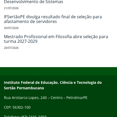
Desenvolvimento de Sistemas
21/07/2026
IFSertãoPE divulga resultado final de seleção para
afastamento de servidores
20/07/2026
Mestrado Profissional em Filosofia abre seleção para
turma 2027-2029
20/07/2026
Início do rodapé
Fim do conteúdo
Endereço
Instituto Federal de Educação, Ciência e Tecnologia do
Sertão Pernambucano
Rua Aristarco Lopes, 240 – Centro – Petrolina/PE
CEP: 56302-100
Telefone: (87) 2101-2350