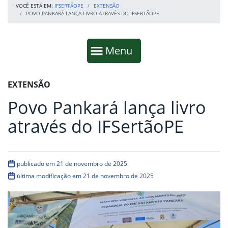
VOCÊ ESTÁ EM:
IFSERTÃOPE
EXTENSÃO
POVO PANKARÁ LANÇA LIVRO ATRAVÉS DO IFSERTÃOPE
Início da navegação
Mostrar
Menu
Fim da navegação
Início do conteúdo
EXTENSÃO
Povo Pankará lança livro
através do IFSertãoPE
publicado em 21 de novembro de 2025
última modificação em 21 de novembro de 2025