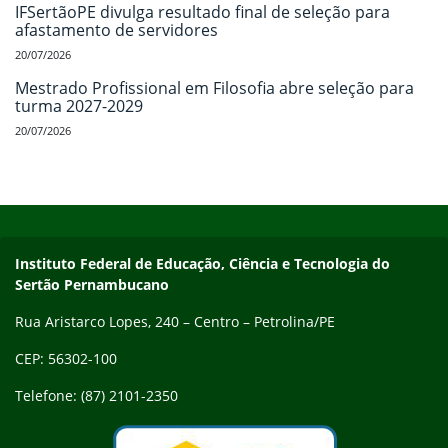
IFSertãoPE divulga resultado final de seleção para
afastamento de servidores
20/07/2026
Mestrado Profissional em Filosofia abre seleção para
turma 2027-2029
20/07/2026
Início do rodapé
Fim do conteúdo
Endereço
Instituto Federal de Educação, Ciência e Tecnologia do
Sertão Pernambucano
Rua Aristarco Lopes, 240 – Centro – Petrolina/PE
CEP: 56302-100
Telefone: (87) 2101-2350