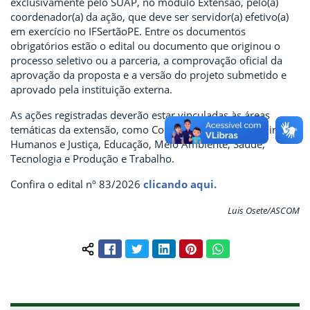
exclusivamente pelo SUAP, no módulo Extensão, pelo(a)
coordenador(a) da ação, que deve ser servidor(a) efetivo(a)
em exercício no IFSertãoPE. Entre os documentos
obrigatórios estão o edital ou documento que originou o
processo seletivo ou a parceria, a comprovação oficial da
aprovação da proposta e a versão do projeto submetido e
aprovado pela instituição externa.
As ações registradas deverão estar vinculadas às áreas
temáticas da extensão, como Comunicação, Cultura, Direitos
Humanos e Justiça, Educação, Meio Ambiente, Saúde,
Tecnologia e Produção e Trabalho.
Confira o edital nº 83/2026
clicando aqui.
Luis Osete/ASCOM
Facebook
Twitter
LinkedIn
Pinterest
WhatsApp
Compartilhar conteúdo: