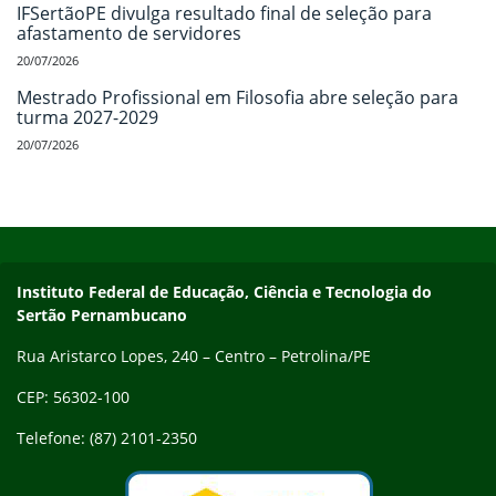
IFSertãoPE divulga resultado final de seleção para
afastamento de servidores
20/07/2026
Mestrado Profissional em Filosofia abre seleção para
turma 2027-2029
20/07/2026
Início do rodapé
Fim do conteúdo
Endereço
Instituto Federal de Educação, Ciência e Tecnologia do
Sertão Pernambucano
Rua Aristarco Lopes, 240 – Centro – Petrolina/PE
CEP: 56302-100
Telefone: (87) 2101-2350