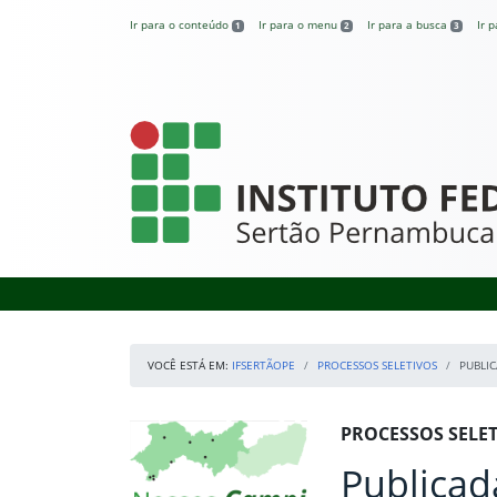
Pular para o conteúdo
Ir para o conteúdo
Ir para o menu
Ir para a busca
Ir 
1
2
3
IFSertãoPE
VOCÊ ESTÁ EM:
IFSERTÃOPE
PROCESSOS SELETIVOS
PUBLI
Início da navegação
Mapa Campi
Início do conteúdo
PROCESSOS SELE
Publicad