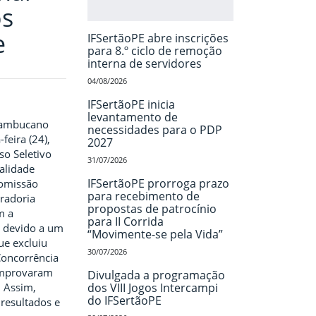
os
e
IFSertãoPE abre inscrições
para 8.º ciclo de remoção
interna de servidores
04/08/2026
IFSertãoPE inicia
levantamento de
rnambucano
necessidades para o PDP
feira (24),
2027
so Seletivo
31/07/2026
alidade
IFSertãoPE prorroga prazo
Comissão
para recebimento de
radoria
propostas de patrocínio
m a
para II Corrida
o devido a um
“Movimente-se pela Vida”
ue excluiu
30/07/2026
Concorrência
comprovaram
Divulgada a programação
. Assim,
dos VIII Jogos Intercampi
do IFSertãoPE
 resultados e