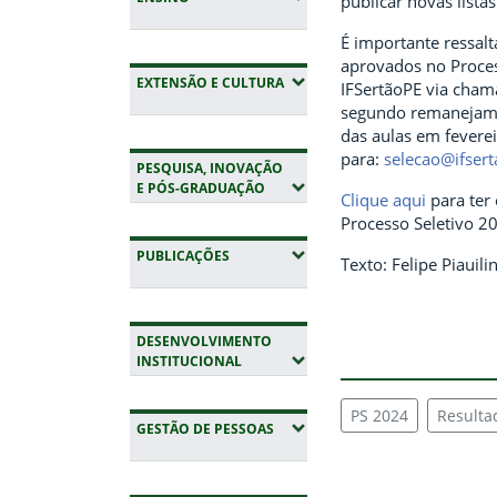
publicar novas listas
É importante ressal
aprovados no Proces
(EXPANDIR SUBMENUS)
EXTENSÃO E CULTURA
IFSertãoPE via cha
segundo remanejamen
das aulas em fevere
para:
selecao@ifsert
PESQUISA, INOVAÇÃO
(EXPANDIR SUBMENUS)
E PÓS-GRADUAÇÃO
Clique aqui
para ter
Processo Seletivo 2
(EXPANDIR SUBMENUS)
PUBLICAÇÕES
Texto: Felipe Piauil
DESENVOLVIMENTO
(EXPANDIR SUBMENUS)
INSTITUCIONAL
PS 2024
Resulta
(EXPANDIR SUBMENUS)
GESTÃO DE PESSOAS