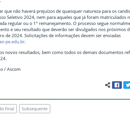
.
tar que não haverá prejuízos de quaisquer natureza para os candi
so Seletivo 2024, nem para aqueles que já foram matriculados 
mada regular ou o 1º remanejamento. O processo segue normalm
to e seu resultado que deverão ser divulgados nos próximos dia
iro de 2024. Solicitações de informações devem ser enviadas
ao-pe.edu.br
.
 os novos resultados, bem como todos os demais documentos ref
024.
ino / Ascom
Face
Compartilh
do Final
Subsequente