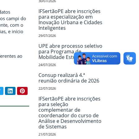
30/07/2026
IFSertãoPE abre inscrições
datos
para especialização em
nos campi do
Inovação Urbana e Cidades
ente, com o
Inteligentes
s, e início
29/07/2026
UPE abre processo seletivo
para Programa de
erentes ao
Mobilidade Estudantil
24/07/2026
Consup realizará 4.ª
reunião ordinária de 2026
22/07/2026
book
Twitter
LinkedIn
Pinterest
ar conteúdo:
IFSertãoPE abre inscrições
para seleção
complementar de
coordenador do curso de
Análise e Desenvolvimento
de Sistemas
21/07/2026