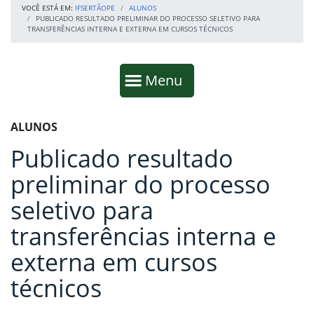
VOCÊ ESTÁ EM:
IFSERTÃOPE
ALUNOS
PUBLICADO RESULTADO PRELIMINAR DO PROCESSO SELETIVO PARA
TRANSFERÊNCIAS INTERNA E EXTERNA EM CURSOS TÉCNICOS
Início da navegação
Mostrar
Menu
Fim da navegação
Início do conteúdo
ALUNOS
Publicado resultado
preliminar do processo
seletivo para
transferências interna e
externa em cursos
técnicos