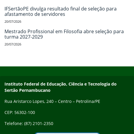
IFSertãoPE divulga resultado final de seleção para
afastamento de servidores
20/07/2026
Mestrado Profissional em Filosofia abre seleção para
turma 2027-2029
20/07/2026
Início do rodapé
Fim do conteúdo
Endereço
Instituto Federal de Educação, Ciência e Tecnologia do
Sertão Pernambucano
Rua Aristarco Lopes, 240 – Centro – Petrolina/PE
CEP: 56302-100
Telefone: (87) 2101-2350