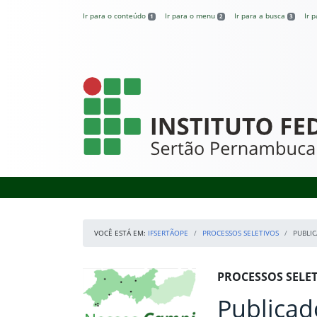
Pular para o conteúdo
Ir para o conteúdo
Ir para o menu
Ir para a busca
Ir 
1
2
3
IFSertãoPE
VOCÊ ESTÁ EM:
IFSERTÃOPE
PROCESSOS SELETIVOS
PUBLI
Início da navegação
Mapa Campi
Início do conteúdo
PROCESSOS SELE
Publicad