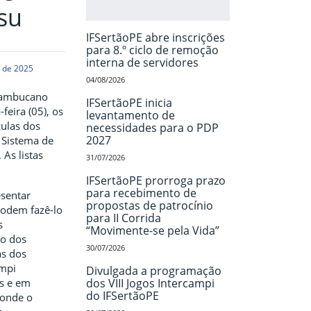
su
IFSertãoPE abre inscrições
para 8.º ciclo de remoção
interna de servidores
o de 2025
04/08/2026
rnambucano
IFSertãoPE inicia
feira (05), os
levantamento de
culas dos
necessidades para o PDP
2027
 Sistema de
 As listas
31/07/2026
IFSertãoPE prorroga prazo
para recebimento de
sentar
propostas de patrocínio
podem fazê-lo
para II Corrida
s
“Movimente-se pela Vida”
ão dos
30/07/2026
as dos
ampi
Divulgada a programação
os e em
dos VIII Jogos Intercampi
do IFSertãoPE
 onde o