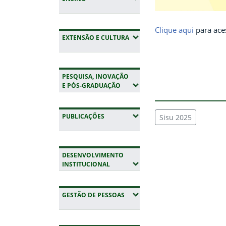
Clique aqui
para ace
(EXPANDIR SUBMENUS)
EXTENSÃO E CULTURA
PESQUISA, INOVAÇÃO
(EXPANDIR SUBMENUS)
E PÓS-GRADUAÇÃO
(EXPANDIR SUBMENUS)
PUBLICAÇÕES
Sisu 2025
DESENVOLVIMENTO
(EXPANDIR SUBMENUS)
INSTITUCIONAL
(EXPANDIR SUBMENUS)
GESTÃO DE PESSOAS