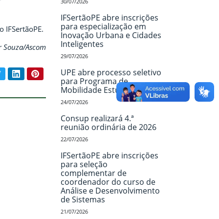
r
30/07/2026
IFSertãoPE abre inscrições
para especialização em
o IFSertãoPE.
Inovação Urbana e Cidades
Inteligentes
ir Souza/Ascom
29/07/2026
UPE abre processo seletivo
book
Twitter
LinkedIn
Pinterest
ar conteúdo:
para Programa de
Mobilidade Estudantil
24/07/2026
Consup realizará 4.ª
reunião ordinária de 2026
22/07/2026
IFSertãoPE abre inscrições
para seleção
complementar de
coordenador do curso de
Análise e Desenvolvimento
de Sistemas
21/07/2026