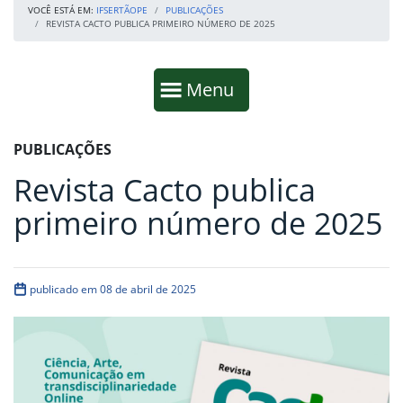
VOCÊ ESTÁ EM:
IFSERTÃOPE
PUBLICAÇÕES
REVISTA CACTO PUBLICA PRIMEIRO NÚMERO DE 2025
Início da navegação
Mostrar
Menu
Fim da navegação
Início do conteúdo
PUBLICAÇÕES
Revista Cacto publica
primeiro número de 2025
publicado em 08 de abril de 2025