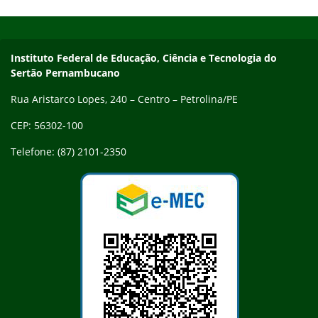
Início do rodapé
Fim do conteúdo
Endereço
Instituto Federal de Educação, Ciência e Tecnologia do
Sertão Pernambucano
Rua Aristarco Lopes, 240 – Centro – Petrolina/PE
CEP: 56302-100
Telefone: (87) 2101-2350