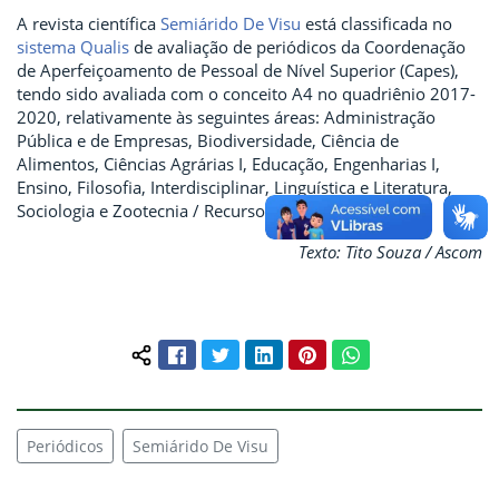
A revista científica
Semiárido De Visu
está classificada no
sistema Qualis
de avaliação de periódicos da Coordenação
de Aperfeiçoamento de Pessoal de Nível Superior (Capes),
tendo sido avaliada com o conceito A4 no quadriênio 2017-
2020, relativamente às seguintes áreas: Administração
Pública e de Empresas, Biodiversidade, Ciência de
Alimentos, Ciências Agrárias I, Educação, Engenharias I,
Ensino, Filosofia, Interdisciplinar, Linguística e Literatura,
Sociologia e Zootecnia / Recursos Pesqueiros.
Texto: Tito Souza / Ascom
Facebook
Twitter
LinkedIn
Pinterest
WhatsApp
Compartilhar conteúdo:
Periódicos
Semiárido De Visu