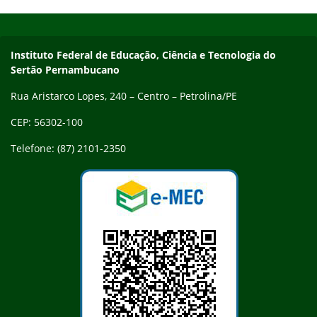
Início do rodapé
Fim do conteúdo
Endereço
Instituto Federal de Educação, Ciência e Tecnologia do
Sertão Pernambucano
Rua Aristarco Lopes, 240 – Centro – Petrolina/PE
CEP: 56302-100
Telefone: (87) 2101-2350