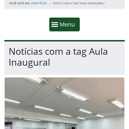
VOCÊ ESTÁ EM:
IFSERTÃOPE
POSTS COM A TAG "AULA INAUGURAL"
Início da navegação
Mostrar
Menu
Fim da navegação
Início do conteúdo
Notícias com a tag Aula
Inaugural