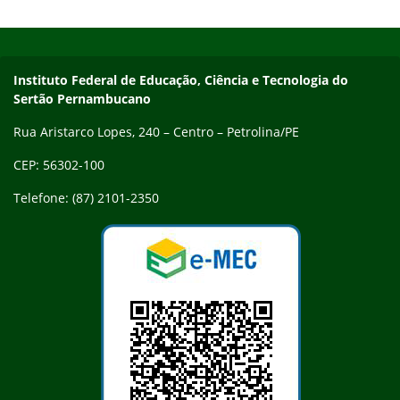
Antropologia da Educação à Pesquisa em Ensino de Filosofia”,
Início do rodapé
Fim do conteúdo
ministrada pelo professor Herlon Alves Bezerra (IFSertãoPE) e
“O que faz de…
Endereço
Instituto Federal de Educação, Ciência e Tecnologia do
Sertão Pernambucano
Rua Aristarco Lopes, 240 – Centro – Petrolina/PE
CEP: 56302-100
Telefone: (87) 2101-2350