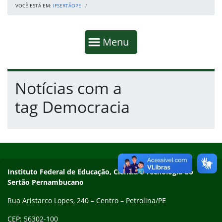
VOCÊ ESTÁ EM:
IFSERTÃOPE
Início da navegação
Mostrar
Menu
Fim da navegação
Início do conteúdo
Notícias com a
tag Democracia
Início do rodapé
Fim do conteúdo
Endereço
Instituto Federal de Educação, Ciência e Tecnologia do
Sertão Pernambucano
Rua Aristarco Lopes, 240 – Centro – Petrolina/PE
CEP: 56302-100