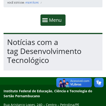
VOCÊ ESTÁ EM:
IFSERTÃOPE
Início da navegação
Mostrar
Menu
Fim da navegação
Início do conteúdo
Notícias com a
tag Desenvolvimento
Tecnológico
Início do rodapé
Fim do conteúdo
Endereço
Instituto Federal de Educação, Ciência e Tecnologia do
Sertão Pernambucano
Rua Aristarco Lopes, 240 – Centro – Petrolina/PE