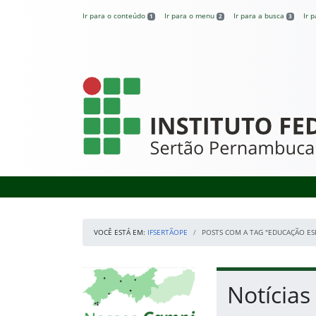
Pular para o conteúdo
Ir para o conteúdo
Ir para o menu
Ir para a busca
Ir 
1
2
3
IFSertãoPE
VOCÊ ESTÁ EM:
IFSERTÃOPE
POSTS COM A TAG "EDUCAÇÃO ES
Início da navegação
Mapa Campi
Início do conteúdo
Notícias