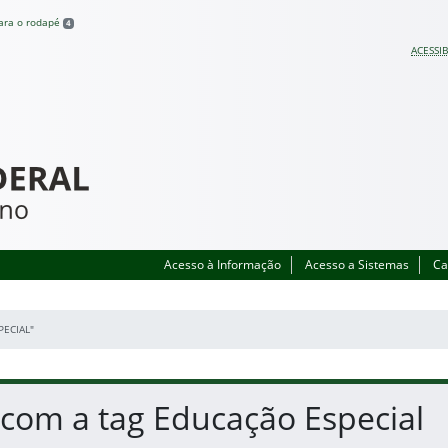
para o rodapé
4
ACESSIB
Acesso à Informação
Acesso a Sistemas
Ca
PECIAL"
 com a tag Educação Especial