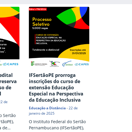
edital
IFSertãoPE prorroga
reserva
inscrições do curso de
so de
extensão Educação
l
Especial na Perspectiva
da Educação Inclusiva
22 de
Educação a Distância
-
22 de
janeiro de 2025
o Sertão
tãoPE),
O Instituto Federal do Sertão
a de
Pernambucano (IFSertãoPE),