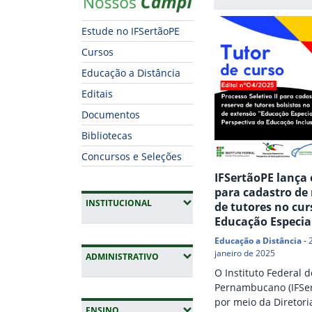
Estude no IFSertãoPE
Cursos
Educação a Distância
Editais
Documentos
Bibliotecas
Concursos e Seleções
IFSertãoPE lança 
para cadastro de 
(EXPANDIR SUBMENUS)
INSTITUCIONAL
de tutores no cur
Educação Especia
Educação a Distância
-
janeiro de 2025
(EXPANDIR SUBMENUS)
ADMINISTRATIVO
O Instituto Federal d
Pernambucano (IFSer
por meio da Diretori
(EXPANDIR SUBMENUS)
ENSINO