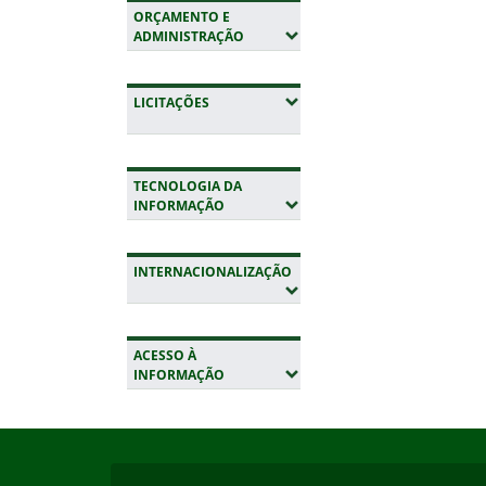
ORÇAMENTO E
(EXPANDIR SUBMENUS)
ADMINISTRAÇÃO
(EXPANDIR SUBMENUS)
LICITAÇÕES
TECNOLOGIA DA
(EXPANDIR SUBMENUS)
INFORMAÇÃO
INTERNACIONALIZAÇÃO
(EXPANDIR SUBMENUS)
ACESSO À
(EXPANDIR SUBMENUS)
INFORMAÇÃO
Início do rodapé
Fim da navegação