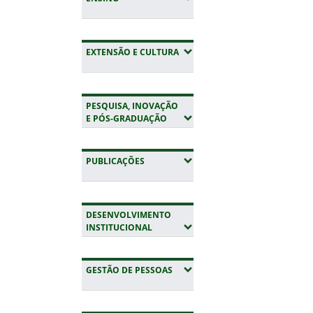
Educação a Distância
publicou na última q
feira (15) o edital n.º
Fim do conteúdo
que regulamento o 
(EXPANDIR SUBMENUS)
EXTENSÃO E CULTURA
processo seletivo pa
cadastro reserva de 
no curso de extensã
PESQUISA, INOVAÇÃO
“Educação Especial 
(EXPANDIR SUBMENUS)
E PÓS-GRADUAÇÃO
Perspectiva da Educ
Inclusiva”. O curso é
em parceria com o 
(EXPANDIR SUBMENUS)
PUBLICAÇÕES
Universidade Aberta
Brasil…
DESENVOLVIMENTO
(EXPANDIR SUBMENUS)
INSTITUCIONAL
(EXPANDIR SUBMENUS)
GESTÃO DE PESSOAS