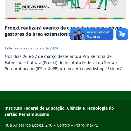
Proext realizará evento de capacitação para novos
gestores da área extensionista
Extensão
-
22 de março de 2024
Nos dias 26 e 27 de março deste ano, a Pró-Reitoria de
Extensão e Cultura (Proext) do Instituto Federal do Sertão
Pernambucano (IFSertãoPE) promoverá o workshop “Extensão
em Ação”, tendo como público-alvo os novos coordenadores e
coordenadoras de Extensão de todos os campi da instituição.
Durante a capacitação, os gestores recém-nomeados serão
Início do rodapé
Fim do conteúdo
orientados sobre as dimensões operativas da Extensão e…
Endereço
Instituto Federal de Educação, Ciência e Tecnologia do
Sertão Pernambucano
Rua Aristarco Lopes, 240 – Centro – Petrolina/PE