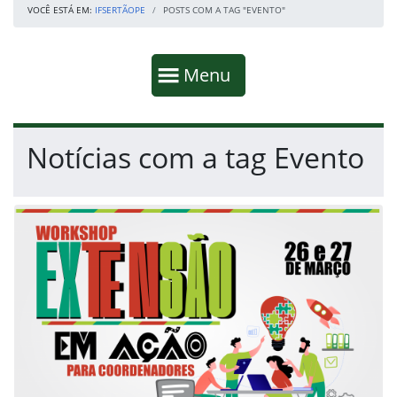
VOCÊ ESTÁ EM:
IFSERTÃOPE
POSTS COM A TAG "EVENTO"
Início da navegação
Mostrar
Menu
Fim da navegação
Início do conteúdo
Notícias com a tag Evento