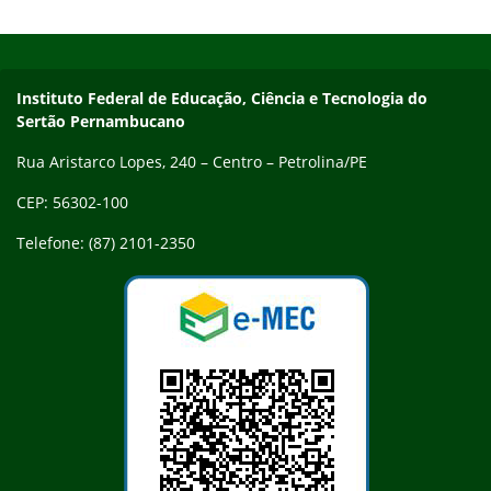
deverão ser encaminhados através do Sistema Suap, por
Início do rodapé
Fim do conteúdo
meio do caminho: Extensão > Interposição de Recursos, até o
dia…
Endereço
Instituto Federal de Educação, Ciência e Tecnologia do
Sertão Pernambucano
Rua Aristarco Lopes, 240 – Centro – Petrolina/PE
CEP: 56302-100
Telefone: (87) 2101-2350