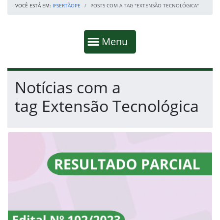
VOCÊ ESTÁ EM:
IFSERTÃOPE
POSTS COM A TAG "EXTENSÃO TECNOLÓGICA"
Início da navegação
Mostrar
Menu
Fim da navegação
Início do conteúdo
Notícias com a
tag Extensão Tecnológica