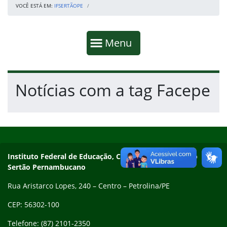
VOCÊ ESTÁ EM:
IFSERTÃOPE
Início da navegação
Mostrar
Menu
Fim da navegação
Início do conteúdo
Notícias com a tag Facepe
Início do rodapé
Fim do conteúdo
Endereço
Instituto Federal de Educação, Ciência e Tecnologia do
Sertão Pernambucano
Rua Aristarco Lopes, 240 – Centro – Petrolina/PE
CEP: 56302-100
Telefone: (87) 2101-2350