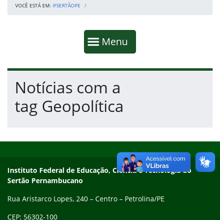
VOCÊ ESTÁ EM:
IFSERTÃOPE
Início da navegação
Mostrar
Menu
Fim da navegação
Início do conteúdo
Notícias com a
tag Geopolítica
Início do rodapé
Fim do conteúdo
Endereço
Instituto Federal de Educação, Ciência e Tecnologia do
Sertão Pernambucano
Rua Aristarco Lopes, 240 – Centro – Petrolina/PE
CEP: 56302-100