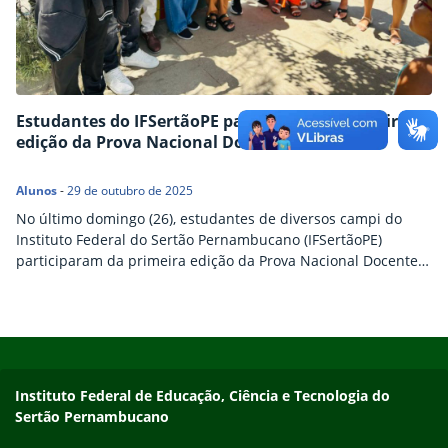
Estudantes do IFSertãoPE participam da primeira
edição da Prova Nacional Docente
Alunos
-
29 de outubro de 2025
No último domingo (26), estudantes de diversos campi do
Instituto Federal do Sertão Pernambucano (IFSertãoPE)
participaram da primeira edição da Prova Nacional Docente
(PND). Criado pelo Ministério da Educação (MEC) e aplicado
pelo Instituto Nacional de Estudos e Pesquisas Educacionais
Anísio Teixeira (Inep), o exame é destinado à avaliação de
Início do rodapé
Fim do conteúdo
estudantes de licenciaturas em todo o país, tendo como
base…
Endereço
Instituto Federal de Educação, Ciência e Tecnologia do
Sertão Pernambucano