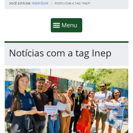
VOCÊ ESTÁ EM:
IFSERTÃOPE
POSTS COM A TAG "INEP"
Início da navegação
Mostrar
Menu
Fim da navegação
Início do conteúdo
Notícias com a tag Inep