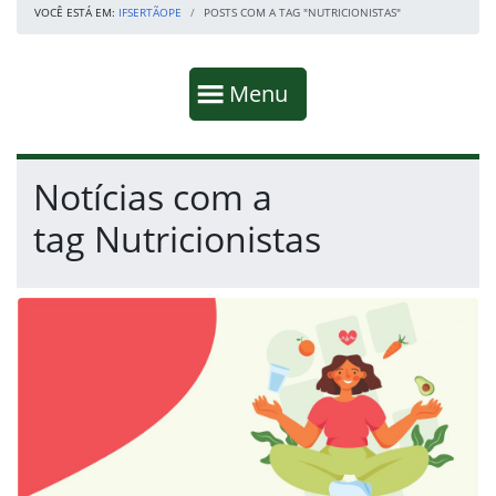
VOCÊ ESTÁ EM:
IFSERTÃOPE
POSTS COM A TAG "NUTRICIONISTAS"
Início da navegação
Mostrar
Menu
Fim da navegação
Início do conteúdo
Notícias com a
tag Nutricionistas