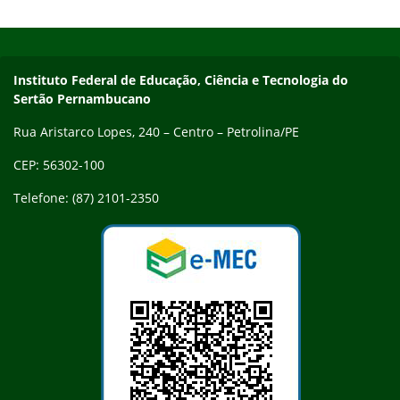
Escolar (SANE) e tem como objetivo fortalecer a prática
Início do rodapé
Fim do conteúdo
profissional no âmbito da alimentação escolar.…
Endereço
Instituto Federal de Educação, Ciência e Tecnologia do
Sertão Pernambucano
Rua Aristarco Lopes, 240 – Centro – Petrolina/PE
CEP: 56302-100
Telefone: (87) 2101-2350