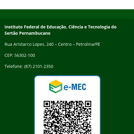
regime voluntário. Compartilhar conteúdo: Facebook Twitter
Início do rodapé
Fim do conteúdo
LinkedIn Pinterest WhatsApp
Endereço
Instituto Federal de Educação, Ciência e Tecnologia do
Sertão Pernambucano
Rua Aristarco Lopes, 240 – Centro – Petrolina/PE
CEP: 56302-100
Telefone: (87) 2101-2350