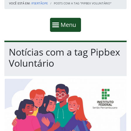
VOCÊ ESTÁ EM:
IFSERTÃOPE
POSTS COM A TAG "PIPBEX VOLUNTÁRIO"
Início da navegação
Mostrar
Menu
Fim da navegação
Início do conteúdo
Notícias com a tag Pipbex
Voluntário