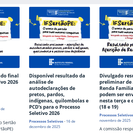
do final
Disponível resultado da
Divulgado res
ivo 2026
análise de
preliminar de 
autodeclarações de
Renda Familia
pretos, pardos,
podem ser en
indígenas, quilombolas e
nesta terça e 
PCD’s para o Processo
(18 e 19)
 de
Seletivo 2026
Processos Seletivo
novembro de 2025
Processos Seletivos
-
16 de
o Sertão
dezembro de 2025
tãoPE)
A comissão resp