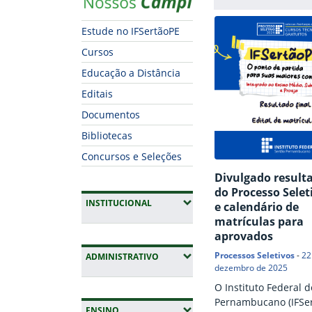
Estude no IFSertãoPE
Cursos
Educação a Distância
Editais
Documentos
Bibliotecas
Concursos e Seleções
Divulgado resulta
do Processo Selet
(EXPANDIR SUBMENUS)
INSTITUCIONAL
e calendário de
matrículas para
aprovados
Processos Seletivos
-
22
(EXPANDIR SUBMENUS)
ADMINISTRATIVO
dezembro de 2025
O Instituto Federal d
Pernambucano (IFSer
(EXPANDIR SUBMENUS)
ENSINO