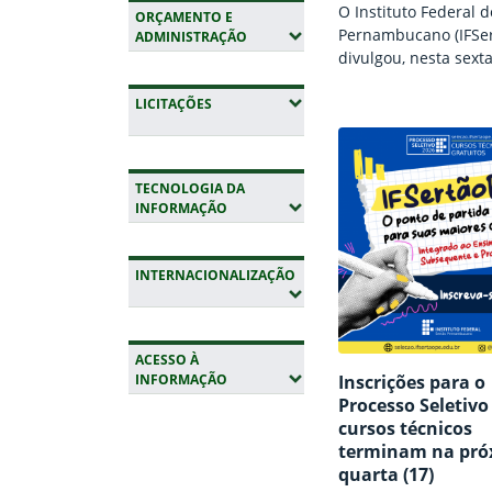
O Instituto Federal d
ORÇAMENTO E
Pernambucano (IFSer
(EXPANDIR SUBMENUS)
ADMINISTRAÇÃO
divulgou, nesta sexta
(24), o resultado pre
(EXPANDIR SUBMENUS)
aferição de escola p
LICITAÇÕES
candidatos inscritos
Processo Seletivo de
estudantes para ing
TECNOLOGIA DA
cursos técnicos da in
(EXPANDIR SUBMENUS)
INFORMAÇÃO
referentes ao ano let
2026 (PS 2026). Para
resultado, o estudan
INTERNACIONALIZAÇÃO
acessar o Portal do 
(EXPANDIR SUBMENUS)
com o CPF e a senh
ACESSO À
(EXPANDIR SUBMENUS)
Inscrições para o
INFORMAÇÃO
Processo Seletivo
Fim da navegação
cursos técnicos
terminam na pró
quarta (17)