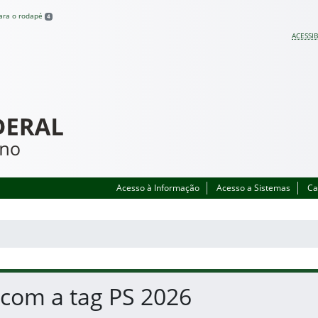
para o rodapé
4
ACESSIB
Acesso à Informação
Acesso a Sistemas
Ca
 com a tag PS 2026