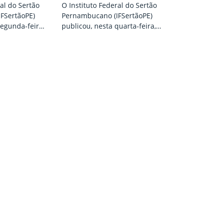
ral do Sertão
O Instituto Federal do Sertão
FSertãoPE)
Pernambucano (IFSertãoPE)
segunda-feira
publicou, nesta quarta-feira, a
 preliminar da
terceira retificação dos editais
ricos
do Processo Seletivo 2026 (n.º
ndidatos
101/2025 – Médio Integrado e
esso Seletivo
n.º 102/2025 – Subsequente).
ara ingresso
A retificação prorroga as
cos da
inscrições até o dia 23 de
rentes ao ano
setembro. Mais uma
S 2026). Para
oportunidade de ingressar em
ndidato deve
uma instituição pública de
 do Candidato,
ensino, que garante educação
nha criada
gratuita e de qualidade no
Sertão…