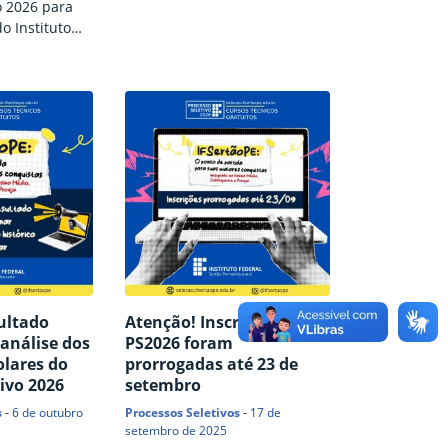
o 2026 para
Federal do Sertão
o Instituto
Pernambucano (IFSertãoPE)
o
alterou a data de interposição
FSertãoPE)
de recursos ao resultado
stá disponível
preliminar de aferição de
dos
escola pública. Agora, os
ultado
candidatos interessados têm
apa Aferição
a quarta-feira (29) e a quinta-
r. Os
feira (30) para apresentação
 interpor
de contestação. As mudanças
 enviá-los
constam na retificação n.º 6
9 de novembro.
(clique aqui para acessar a…
curso contra o
inar de
…
ultado
Atenção! Inscrições do
 análise dos
PS2026 foram
olares do
prorrogadas até 23 de
ivo 2026
setembro
s
-
6 de outubro
Processos Seletivos
-
17 de
setembro de 2025