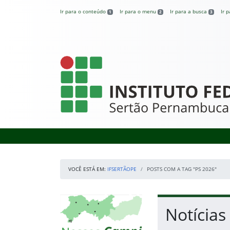
Pular para o conteúdo
Ir para o conteúdo
Ir para o menu
Ir para a busca
Ir 
1
2
3
IFSertãoPE
VOCÊ ESTÁ EM:
IFSERTÃOPE
POSTS COM A TAG "PS 2026"
Início da navegação
Mapa Campi
Início do conteúdo
Notícias