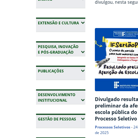
divulgou, nesta segu
(22), o resultado fina
processo seletivo 20
cursos técnicos da in
(EXPANDIR SUBMENUS)
EXTENSÃO E CULTURA
O processo foi regid
editais nº 101 e 102/
disponibilizou vaga
PESQUISA, INOVAÇÃO
cursos nas modalid
(EXPANDIR SUBMENUS)
E PÓS-GRADUAÇÃO
Médio Integrado,
Subsequente e Proej
todas as unidades d
(EXPANDIR SUBMENUS)
PUBLICAÇÕES
IFSertãoPE. Também
publicados os editai
matrícula e os…
DESENVOLVIMENTO
Divulgado result
(EXPANDIR SUBMENUS)
INSTITUCIONAL
preliminar da afe
escola pública do
Processo Seletivo
(EXPANDIR SUBMENUS)
GESTÃO DE PESSOAS
Processos Seletivos
-
24
de 2025