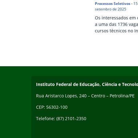
Processos Seletivos
-
15
setembro de 2025
Os interessados em 
a uma das 1736 vaga
cursos técnicos no In
Federal do Sertão
Pernambucano (IFSer
têm até esta quarta-f
para realizar a inscr
Início do rodapé
Fim do conteúdo
cadastro deve ser re
pelo Portal do Candi
processo é todo gratu
seleção será realiza
Endereço
Instituto Federal de Educação, Ciência e Tecn
análise do histórico 
(para os cursos inte
Rua Aristarco Lopes, 240 – Centro – Petrolina/PE
Ensino Médio, o…
CEP: 56302-100
Telefone: (87) 2101-2350