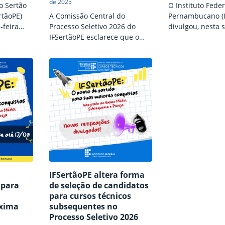
de 2025
o Sertão
O Instituto Fede
tãoPE)
A Comissão Central do
Pernambucano (I
-feira
Processo Seletivo 2026 do
divulgou, nesta 
liminar da
IFSertãoPE esclarece que o
(06), o resultado
ública dos
resultado preliminar
análise dos histó
 no
divulgado na segunda-feira
escolares dos ca
(06) é referente apenas à
inscritos no Proc
resso nos
análise das notas do histórico
de estudantes p
stituição,
escolar dos candidatos. Antes
nos cursos técni
ivo de
da divulgação do resultado
instituição, refe
 acessar o
final do Processo Seletivo,
letivo de 2026 (P
te deve
prevista para 22 de dezembro,
acessar, cada ca
Candidato,
há outras etapas, tais como
acessar o Portal
a…
análises relacionadas a
com o CPF e a se
critérios de ações afirmativas
no…
(cotas). Até amanhã (08),…
IFSertãoPE altera forma
 para
de seleção de candidatos
para cursos técnicos
xima
subsequentes no
Processo Seletivo 2026