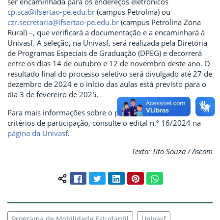
ser encaminhada para os endereços eletrônicos
cp.sca@ifsertao-pe.edu.br
(campus Petrolina) ou
czr.secretaria@ifsertao-pe.edu.br
(campus Petrolina Zona
Rural) –, que verificará a documentação e a encaminhará à
Univasf. A seleção, na Univasf, será realizada pela Diretoria
de Programas Especiais de Graduação (DPEG) e decorrerá
entre os dias 14 de outubro e 12 de novembro deste ano. O
resultado final do processo seletivo será divulgado até 27 de
dezembro de 2024 e o início das aulas está previsto para o
dia 3 de fevereiro de 2025.
Para mais informações sobre o processo seletivo e os
critérios de participação, consulte o edital n.º 16/2024 na
página da Univasf
.
Texto: Tito Souza / Ascom
Facebook
Twitter
LinkedIn
Pinterest
WhatsApp
Compartilhar conteúdo:
Programa de Mobilidade Estudantil
Univasf