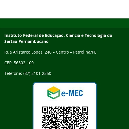
Início do rodapé
Fim do conteúdo
Endereço
Instituto Federal de Educação, Ciência e Tecnologia do
Sertão Pernambucano
Rua Aristarco Lopes, 240 – Centro – Petrolina/PE
CEP: 56302-100
Telefone: (87) 2101-2350