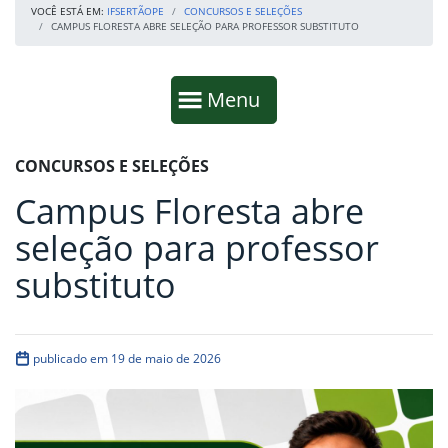
VOCÊ ESTÁ EM:
IFSERTÃOPE
CONCURSOS E SELEÇÕES
CAMPUS FLORESTA ABRE SELEÇÃO PARA PROFESSOR SUBSTITUTO
Início da navegação
Mostrar
Menu
Fim da navegação
Início do conteúdo
CONCURSOS E SELEÇÕES
Campus Floresta abre
seleção para professor
substituto
publicado em 19 de maio de 2026