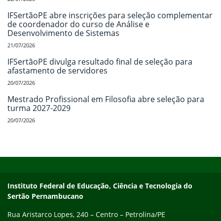
IFSertãoPE abre inscrições para seleção complementar
de coordenador do curso de Análise e
Desenvolvimento de Sistemas
21/07/2026
IFSertãoPE divulga resultado final de seleção para
afastamento de servidores
20/07/2026
Mestrado Profissional em Filosofia abre seleção para
turma 2027-2029
20/07/2026
Início do rodapé
Fim do conteúdo
Endereço
Instituto Federal de Educação, Ciência e Tecnologia do
Sertão Pernambucano
Rua Aristarco Lopes, 240 – Centro – Petrolina/PE