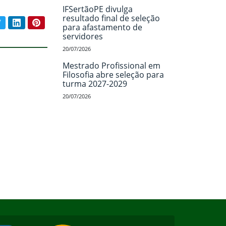
IFSertãoPE divulga
resultado final de seleção
book
Twitter
LinkedIn
Pinterest
para afastamento de
ar conteúdo:
servidores
20/07/2026
Mestrado Profissional em
Filosofia abre seleção para
turma 2027-2029
20/07/2026