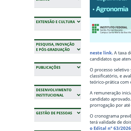
(EXPANDIR SUBMENUS)
EXTENSÃO E CULTURA
PESQUISA, INOVAÇÃO
(EXPANDIR SUBMENUS)
E PÓS-GRADUAÇÃO
neste link.
A taxa d
candidatos que atend
(EXPANDIR SUBMENUS)
PUBLICAÇÕES
O processo seletivo
classificatório, e av
teórico-prática com
DESENVOLVIMENTO
A remuneração inici
(EXPANDIR SUBMENUS)
INSTITUCIONAL
candidato aprovado. 
prorrogação por até 
(EXPANDIR SUBMENUS)
GESTÃO DE PESSOAS
O cronograma prevê a
terá validade de do
o Edital nº 63/2026