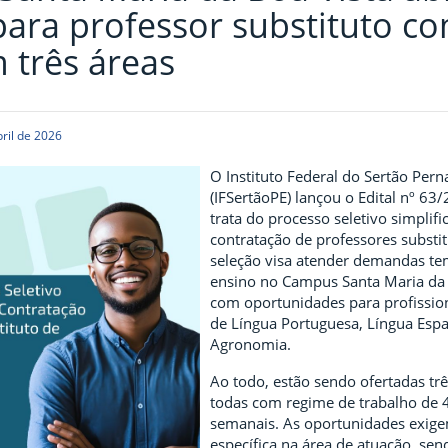
para professor substituto c
 três áreas
ril de 2026
O Instituto Federal do Sertão Pe
(IFSertãoPE) lançou o Edital nº 63
trata do processo seletivo simplif
contratação de professores substit
seleção visa atender demandas te
ensino no Campus Santa Maria da 
com oportunidades para profission
de Língua Portuguesa, Língua Esp
Agronomia.
Ao todo, estão sendo ofertadas trê
todas com regime de trabalho de 
semanais. As oportunidades exig
específica na área de atuação, sen