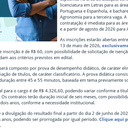
licenciatura em Letras para as áre
Portuguesa e Espanhola, e bachar
Agronomia para a terceira vaga. A
contratação é imediata para as áre
e a partir de agosto de 2026 para
As inscrições estarão abertas entre
13 de maio de 2026,
exclusivame
e inscrição é de R$ 60, com possibilidade de solicitação de isenç
am aos critérios previstos em edital.
 será composto por prova de desempenho didático, de caráter eli
aliação de títulos, de caráter classificatório. A prova didática consi
 duração entre 45 e 55 minutos, baseada em tema previamente s
al para o cargo é de R$ 4.326,60, podendo variar conforme a titu
Os contratos terão duração inicial de seis meses, com possibilid
dois anos, conforme a necessidade institucional.
 divulgação do resultado final a partir do dia 2 de junho de 202
is anos, podendo ser prorrogada por igual período.
Clique aqui p
.