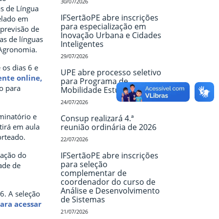
30/07/2026
as de Língua
IFSertãoPE abre inscrições
elado em
para especialização em
 previsão de
Inovação Urbana e Cidades
as de línguas
Inteligentes
 Agronomia.
29/07/2026
 os dias 6 e
UPE abre processo seletivo
nte online,
para Programa de
ão para
Mobilidade Estudantil
24/07/2026
minatório e
Consup realizará 4.ª
stirá em aula
reunião ordinária de 2026
orteado.
22/07/2026
lação do
IFSertãoPE abre inscrições
para seleção
ade de
complementar de
coordenador do curso de
Análise e Desenvolvimento
6. A seleção
de Sistemas
ara acessar
21/07/2026