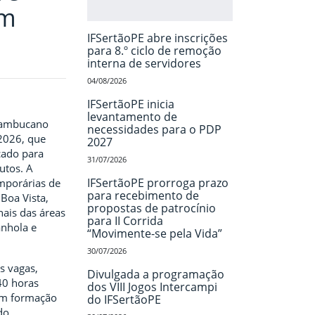
om
IFSertãoPE abre inscrições
para 8.º ciclo de remoção
interna de servidores
04/08/2026
IFSertãoPE inicia
levantamento de
rnambucano
necessidades para o PDP
/2026, que
2027
icado para
31/07/2026
utos. A
IFSertãoPE prorroga prazo
mporárias de
para recebimento de
Boa Vista,
propostas de patrocínio
ais das áreas
para II Corrida
anhola e
“Movimente-se pela Vida”
30/07/2026
s vagas,
Divulgada a programação
40 horas
dos VIII Jogos Intercampi
em formação
do IFSertãoPE
do