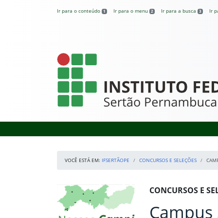
Pular para o conteúdo
Ir para o conteúdo
Ir para o menu
Ir para a busca
Ir 
1
2
3
IFSertãoPE
VOCÊ ESTÁ EM:
IFSERTÃOPE
CONCURSOS E SELEÇÕES
CAMP
Início da navegação
Mapa Campi
Início do conteúdo
CONCURSOS E SE
Campus S