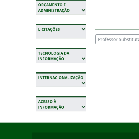
ORÇAMENTO E
(EXPANDIR SUBMENUS)
ADMINISTRAÇÃO
(EXPANDIR SUBMENUS)
LICITAÇÕES
Professor Substitut
TECNOLOGIA DA
(EXPANDIR SUBMENUS)
INFORMAÇÃO
INTERNACIONALIZAÇÃO
Fim do conteúdo
(EXPANDIR SUBMENUS)
ACESSO À
(EXPANDIR SUBMENUS)
INFORMAÇÃO
Início do rodapé
Fim da navegação