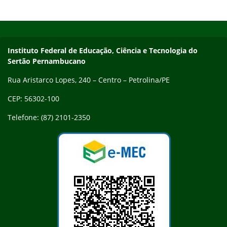
Início do rodapé
Fim do conteúdo
Endereço
Instituto Federal de Educação, Ciência e Tecnologia do
Sertão Pernambucano
Rua Aristarco Lopes, 240 – Centro – Petrolina/PE
CEP: 56302-100
Telefone: (87) 2101-2350