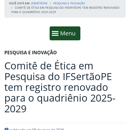
VOCÊ ESTÁ EM:
IFSERTÃOPE
PESQUISA E INOVAÇÃO
COMITÊ DE ÉTICA EM PESQUISA DO IFSERTÃOPE TEM REGISTRO RENOVADO
PARA O QUADRIÊNIO 2025-2029
Início da navegação
Mostrar
Menu
Fim da navegação
Início do conteúdo
PESQUISA E INOVAÇÃO
Comitê de Ética em
Pesquisa do IFSertãoPE
tem registro renovado
para o quadriênio 2025-
2029
publicado em 08 de maio de 2026