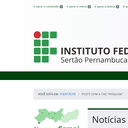
Pular para o conteúdo
Ir para o conteúdo
Ir para o menu
Ir para a busca
Ir 
1
2
3
IFSertãoPE
VOCÊ ESTÁ EM:
IFSERTÃOPE
POSTS COM A TAG "PESQUISA"
Início da navegação
Mapa Campi
Início do conteúdo
Notícias