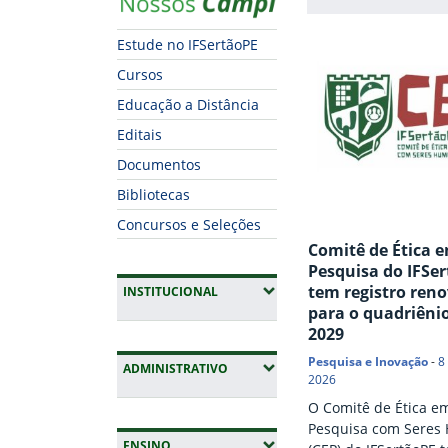
Estude no IFSertãoPE
Cursos
Educação a Distância
Editais
Documentos
Bibliotecas
Concursos e Seleções
Comitê de Ética 
Pesquisa do IFSe
tem registro ren
(EXPANDIR SUBMENUS)
INSTITUCIONAL
para o quadriênio
2029
Pesquisa e Inovação
-
8
(EXPANDIR SUBMENUS)
ADMINISTRATIVO
2026
O Comitê de Ética e
Pesquisa com Seres
(EXPANDIR SUBMENUS)
ENSINO