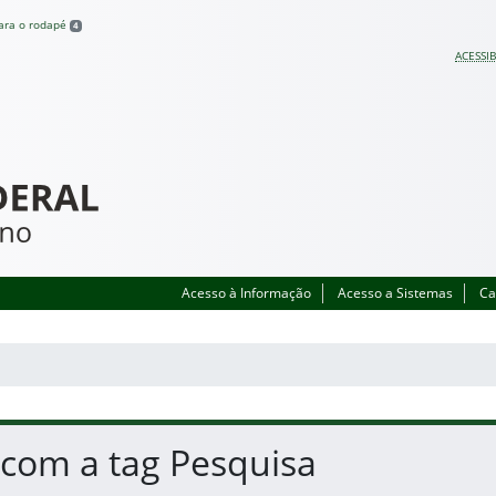
para o rodapé
4
ACESSIB
Acesso à Informação
Acesso a Sistemas
Ca
 com a tag Pesquisa