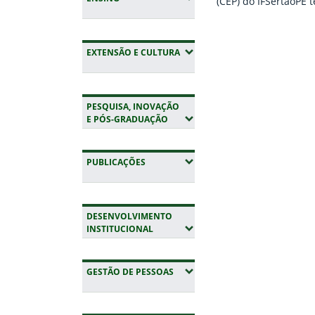
(CEP) do IFSertãoPE 
registro renovado ju
Sistema Nacional de
Fim do conteúdo
Pesquisa com Seres
(EXPANDIR SUBMENUS)
EXTENSÃO E CULTURA
(SINEP) para o quadr
2025-2029, conforme
Resolução-RE nº 2, d
abril de 2026. A ren
PESQUISA, INOVAÇÃO
garante a continuid
(EXPANDIR SUBMENUS)
E PÓS-GRADUAÇÃO
atuação do Comitê n
acompanhamento éti
(EXPANDIR SUBMENUS)
PUBLICAÇÕES
pesquisas desenvolv
instituição.…
DESENVOLVIMENTO
(EXPANDIR SUBMENUS)
INSTITUCIONAL
(EXPANDIR SUBMENUS)
GESTÃO DE PESSOAS