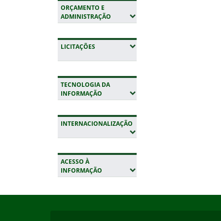
ORÇAMENTO E
(EXPANDIR SUBMENUS)
ADMINISTRAÇÃO
(EXPANDIR SUBMENUS)
LICITAÇÕES
TECNOLOGIA DA
(EXPANDIR SUBMENUS)
INFORMAÇÃO
INTERNACIONALIZAÇÃO
(EXPANDIR SUBMENUS)
ACESSO À
(EXPANDIR SUBMENUS)
INFORMAÇÃO
Início do rodapé
Fim da navegação