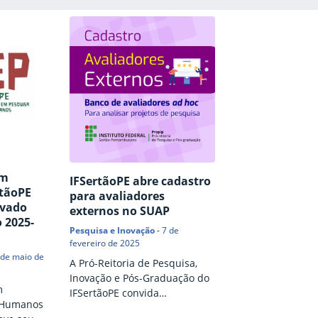
em
IFSertãoPE abre cadastro
rtãoPE
para avaliadores
ovado
externos no SUAP
 2025-
Pesquisa e Inovação
-
7 de
fevereiro de 2025
 de maio de
A Pró-Reitoria de Pesquisa,
Inovação e Pós-Graduação do
m
IFSertãoPE convida
 Humanos
pesquisadores com título de