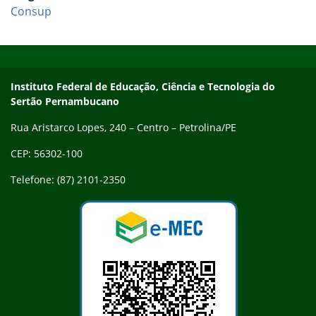
Consup
Início do rodapé
Fim do conteúdo
Endereço
Instituto Federal de Educação, Ciência e Tecnologia do
Sertão Pernambucano
Rua Aristarco Lopes, 240 – Centro – Petrolina/PE
CEP: 56302-100
Telefone: (87) 2101-2350