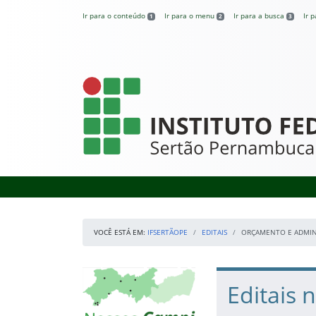
Pular para o conteúdo
Ir para o conteúdo
Ir para o menu
Ir para a busca
Ir 
1
2
3
IFSertãoPE
VOCÊ ESTÁ EM:
IFSERTÃOPE
EDITAIS
ORÇAMENTO E ADMIN
Início da navegação
Mapa Campi
Início do conteúdo
Editais 