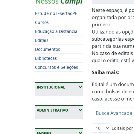
Neste espaço, é po
Estude no IFSertãoPE
organizada por or
Cursos
primeiro.
Educação a Distância
Utilizando as opçõ
subcategorias espe
Editais
partir da sua num
Documentos
No caso de editais
Bibliotecas
qual o edital está 
Concursos e Seleções
Saiba mais:
Edital é um docum
(EXPANDIR SUBMENUS)
INSTITUCIONAL
como bolsas de ens
caso, acesse o me
(EXPANDIR SUBMENUS)
ADMINISTRATIVO
Busca Avançada
Editais por
(EXPANDIR SUBMENUS)
ENSINO