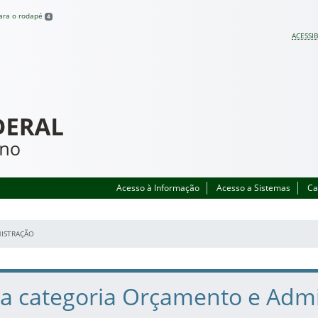
para o rodapé
4
ACESSIB
Acesso à Informação
Acesso a Sistemas
Ca
ISTRAÇÃO
na categoria Orçamento e Adm