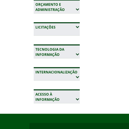
ORÇAMENTO E
(EXPANDIR SUBMENUS)
ADMINISTRAÇÃO
(EXPANDIR SUBMENUS)
LICITAÇÕES
TECNOLOGIA DA
(EXPANDIR SUBMENUS)
INFORMAÇÃO
INTERNACIONALIZAÇÃO
(EXPANDIR SUBMENUS)
ACESSO À
(EXPANDIR SUBMENUS)
INFORMAÇÃO
Início do rodapé
Fim da navegação