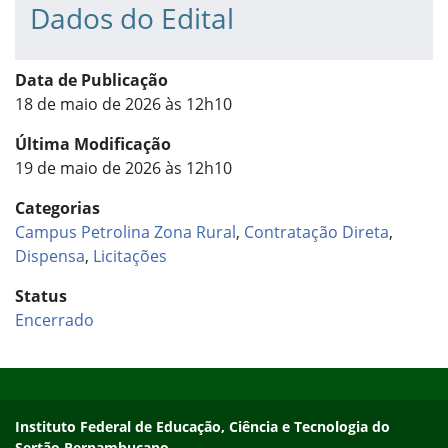
Dados do Edital
Data de Publicação
18 de maio de 2026 às 12h10
Última Modificação
19 de maio de 2026 às 12h10
Categorias
Campus Petrolina Zona Rural
,
Contratação Direta
,
Dispensa
,
Licitações
Status
Encerrado
Início do rodapé
Fim do conteúdo
Endereço
Instituto Federal de Educação, Ciência e Tecnologia do
Sertão Pernambucano