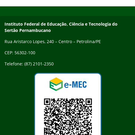
Início do rodapé
Fim do conteúdo
Endereço
Instituto Federal de Educação, Ciência e Tecnologia do
Sertão Pernambucano
Rua Aristarco Lopes, 240 – Centro – Petrolina/PE
CEP: 56302-100
Telefone: (87) 2101-2350