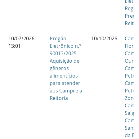
Eletr
Regis
Preço
Reitor
10/07/2026
Pregão
10/10/2025
Camp
13:01
Eletrônico n.°
Flores
90013/2025 –
Camp
Aquisição de
Ouric
gêneros
Camp
alimentícios
Petrol
para atender
Camp
aos Campi e a
Petrol
Reitoria
Zona 
Camp
Salgu
Camp
Santa
da Bo