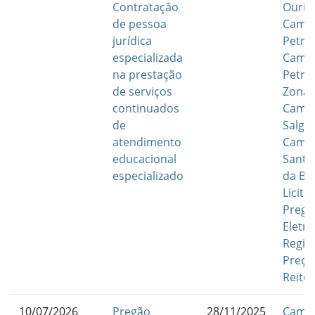
Contratação
Ouric
de pessoa
Camp
jurídica
Petrol
especializada
Camp
na prestação
Petrol
de serviços
Zona 
continuados
Camp
de
Salgu
atendimento
Camp
educacional
Santa
especializado
da Bo
Licita
Pregã
Eletr
Regis
Preço
Reitor
10/07/2026
Pregão
28/11/2025
Camp