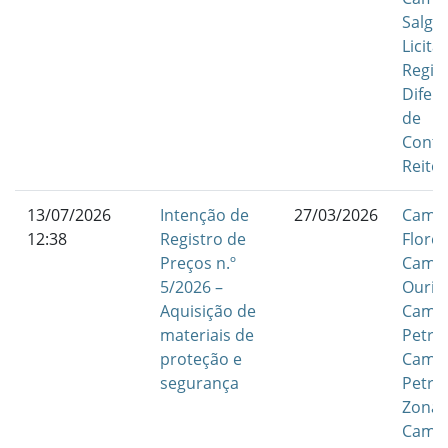
Salgu
Licita
Regi
Difer
de
Contr
Reitor
13/07/2026
Intenção de
27/03/2026
Camp
12:38
Registro de
Flores
Preços n.º
Camp
5/2026 –
Ouric
Aquisição de
Camp
materiais de
Petrol
proteção e
Camp
segurança
Petrol
Zona 
Camp