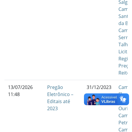
Salgu
Camp
Santa
da Bo
Camp
Serra
Talha
Licita
Regis
Preço
Reitor
13/07/2026
Pregão
31/12/2023
Camp
11:48
Eletrônico –
Flores
Editais até
Camp
2023
Ouric
Camp
Petrol
Camp