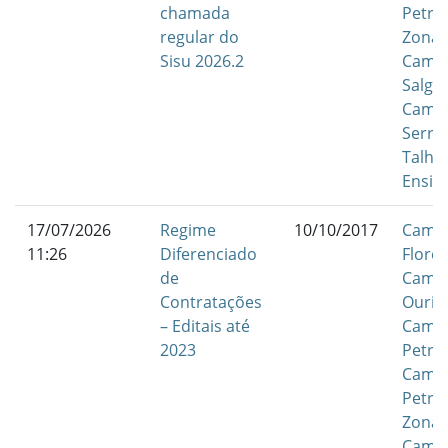
chamada
Petrol
regular do
Zona 
Sisu 2026.2
Camp
Salgu
Camp
Serra
Talha
Ensin
17/07/2026
Regime
10/10/2017
Camp
11:26
Diferenciado
Flores
de
Camp
Contratações
Ouric
– Editais até
Camp
2023
Petrol
Camp
Petrol
Zona 
Camp