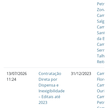
Petrol
Zona 
Camp
Salgu
Camp
Santa
da Bo
Camp
Serra
Talha
Reitor
13/07/2026
Contratação
31/12/2023
Camp
11:24
Direta por
Flores
Dispensa e
Camp
Inexigibilidade
Ouric
– Editais até
Camp
2023
Petrol