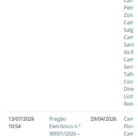
Camp
Petrol
Zona 
Camp
Salgu
Camp
Santa
da Bo
Camp
Serra
Talha
Contr
Diret
Licita
Reitor
13/07/2026
Pregão
29/04/2026
Camp
10:54
Eletrônico n.°
Flores
90001/2026 –
Camp