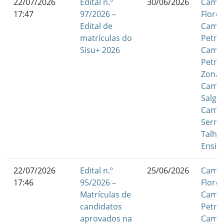
22/07/2026
Edital n.°
30/06/2026
Camp
17:47
97/2026 –
Flores
Edital de
Camp
matrículas do
Petrol
Sisu+ 2026
Camp
Petrol
Zona 
Camp
Salgu
Camp
Serra
Talha
Ensin
22/07/2026
Edital n.º
25/06/2026
Camp
17:46
95/2026 –
Flores
Matrículas de
Camp
candidatos
Petrol
aprovados na
Camp