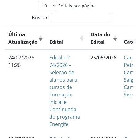
Editais por página
Buscar:
Última
Data do
Atualização
Edital
Edital
Categ
24/07/2026
Edital n.º
25/05/2026
Camp
11:26
74/2026 –
Petrol
Seleção de
Camp
alunos para
Salgu
cursos de
Camp
Formação
Serra
Inicial e
Continuada
do programa
Energife