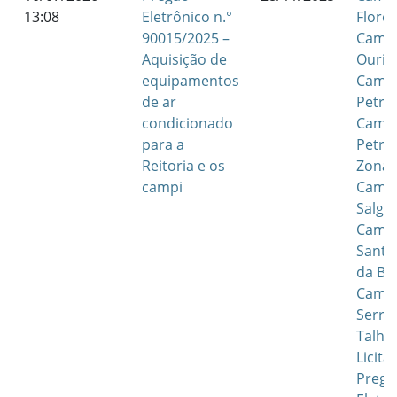
13:08
Eletrônico n.°
Flores
90015/2025 –
Camp
Aquisição de
Ouric
equipamentos
Camp
de ar
Petrol
condicionado
Camp
para a
Petrol
Reitoria e os
Zona 
campi
Camp
Salgu
Camp
Santa
da Bo
Camp
Serra
Talha
Licita
Pregã