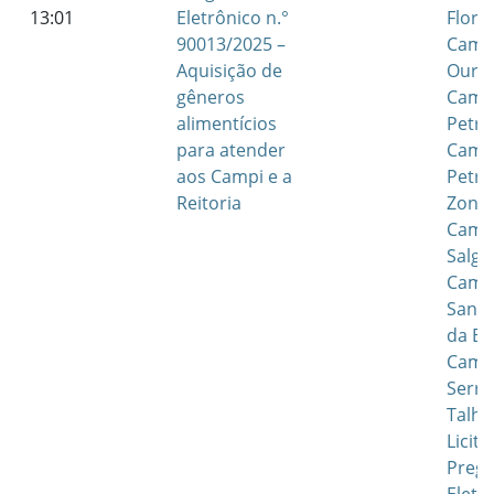
13:01
Eletrônico n.°
Flore
90013/2025 –
Camp
Aquisição de
Ouric
gêneros
Camp
alimentícios
Petro
para atender
Camp
aos Campi e a
Petro
Reitoria
Zona 
Camp
Salgu
Camp
Santa
da Bo
Camp
Serra
Talha
Licit
Preg