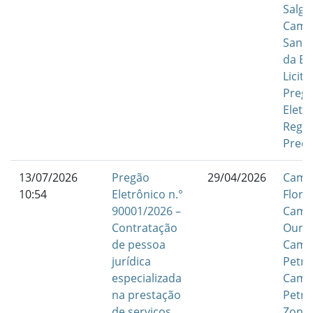
Salgu
Camp
Santa
da Bo
Licit
Preg
Eletr
Regis
Preç
13/07/2026
Pregão
29/04/2026
Camp
10:54
Eletrônico n.°
Flore
90001/2026 –
Camp
Contratação
Ouric
de pessoa
Camp
jurídica
Petro
especializada
Camp
na prestação
Petro
de serviços
Zona 