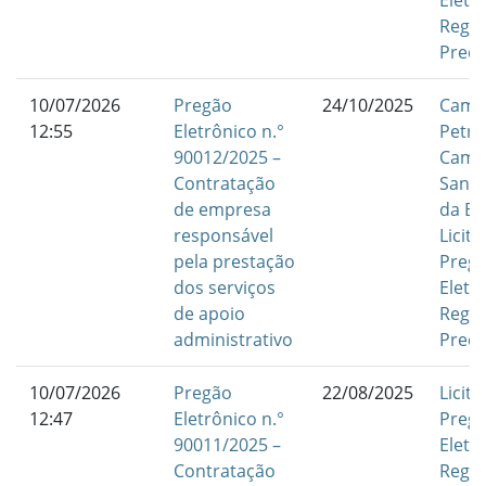
Eletr
Regis
Preç
10/07/2026
Pregão
24/10/2025
Camp
12:55
Eletrônico n.°
Petro
90012/2025 –
Camp
Contratação
Santa
de empresa
da Bo
responsável
Licit
pela prestação
Preg
dos serviços
Eletr
de apoio
Regis
administrativo
Preç
10/07/2026
Pregão
22/08/2025
Licit
12:47
Eletrônico n.°
Preg
90011/2025 –
Eletr
Contratação
Regis