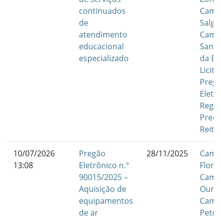
continuados
Camp
de
Salgu
atendimento
Camp
educacional
Santa
especializado
da Bo
Licit
Preg
Eletr
Regis
Preç
Reito
10/07/2026
Pregão
28/11/2025
Camp
13:08
Eletrônico n.°
Flore
90015/2025 –
Camp
Aquisição de
Ouric
equipamentos
Camp
de ar
Petro