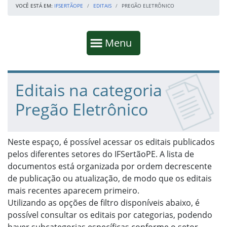
VOCÊ ESTÁ EM:
IFSERTÃOPE
EDITAIS
PREGÃO ELETRÔNICO
Início da navegação
Mostrar
Menu
Fim da navegação
Início do conteúdo
Editais na categoria
Pregão Eletrônico
Neste espaço, é possível acessar os editais publicados
pelos diferentes setores do IFSertãoPE. A lista de
documentos está organizada por ordem decrescente
de publicação ou atualização, de modo que os editais
mais recentes aparecem primeiro.
Utilizando as opções de filtro disponíveis abaixo, é
possível consultar os editais por categorias, podendo