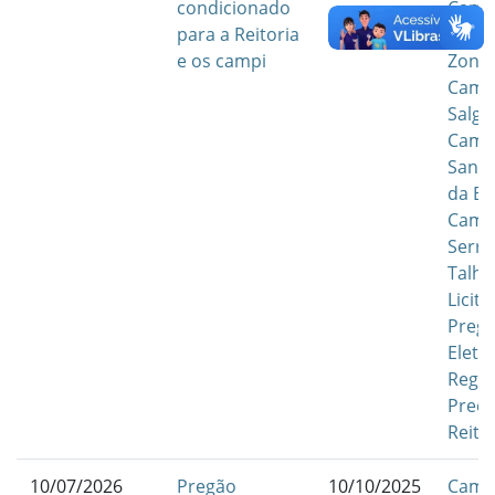
condicionado
Camp
para a Reitoria
Petro
e os campi
Zona 
Camp
Salgu
Camp
Santa
da Bo
Camp
Serra
Talha
Licit
Preg
Eletr
Regis
Preç
Reito
10/07/2026
Pregão
10/10/2025
Camp