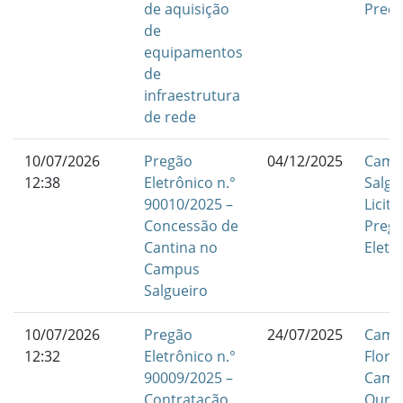
de aquisição
Preç
de
equipamentos
de
infraestrutura
de rede
10/07/2026
Pregão
04/12/2025
Camp
12:38
Eletrônico n.°
Salgu
90010/2025 –
Licit
Concessão de
Preg
Cantina no
Eletr
Campus
Salgueiro
10/07/2026
Pregão
24/07/2025
Camp
12:32
Eletrônico n.°
Flore
90009/2025 –
Camp
Contratação
Ouric