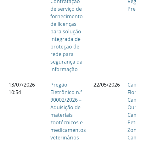
Contratação
Regis
de serviço de
Preç
fornecimento
de licenças
para solução
integrada de
proteção de
rede para
segurança da
informação
13/07/2026
Pregão
22/05/2026
Camp
10:54
Eletrônico n.°
Flore
90002/2026 –
Camp
Aquisição de
Ouric
materiais
Camp
zootécnicos e
Petro
medicamentos
Zona 
veterinários
Camp