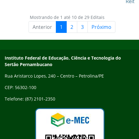
Reito
Mostrando de 1 até 10 de 29 Editais
Anterior
1
2
3
Próximo
Início do rodapé
Fim do conteúdo
Endereço
Instituto Federal de Educação, Ciência e Tecnologia do
Sertão Pernambucano
Rua Aristarco Lopes, 240 – Centro – Petrolina/PE
CEP: 56302-100
Telefone: (87) 2101-2350