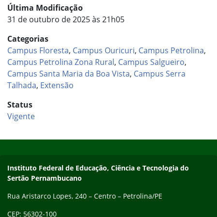
Última Modificação
31 de outubro de 2025 às 21h05
Categorias
Campus Floresta
,
Campus Ouricuri
,
Campus Petrolina
,
Campus Petrolina Zona Rural
,
Campus Salgueiro
,
Campus Santa Maria da Boa Vista
,
Campus Serra
Talhada
,
Extensão
Status
Vigente
Início do rodapé
Fim do conteúdo
Endereço
Instituto Federal de Educação, Ciência e Tecnologia do
Sertão Pernambucano
Rua Aristarco Lopes, 240 – Centro – Petrolina/PE
CEP: 56302-100