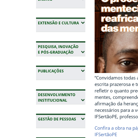
(EXPANDIR SUBMENUS)
EXTENSÃO E CULTURA
PESQUISA, INOVAÇÃO
(EXPANDIR SUBMENUS)
E PÓS-GRADUAÇÃO
(EXPANDIR SUBMENUS)
PUBLICAÇÕES
“Convidamos todas a
escrita prazerosa e
refletir o quanto pr
DESENVOLVIMENTO
mentes, compreende
(EXPANDIR SUBMENUS)
INSTITUCIONAL
afirmação da herança
necessários para a v
IFSertãoPE, professo
(EXPANDIR SUBMENUS)
GESTÃO DE PESSOAS
Confira a obra na pá
IFSertãoPE