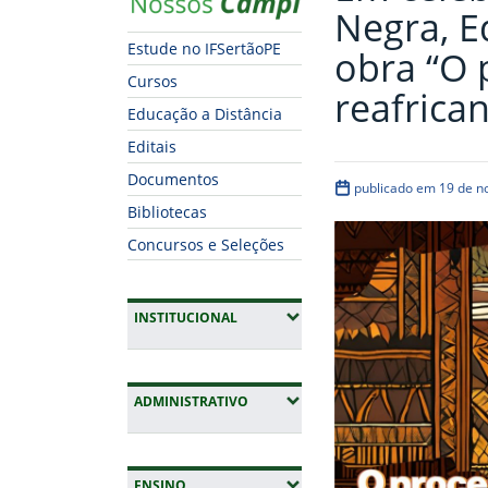
Negra, E
Estude no IFSertãoPE
obra “O 
Cursos
reafrica
Educação a Distância
Editais
Documentos
publicado em 19 de 
Bibliotecas
Concursos e Seleções
(EXPANDIR SUBMENUS)
INSTITUCIONAL
(EXPANDIR SUBMENUS)
ADMINISTRATIVO
(EXPANDIR SUBMENUS)
ENSINO