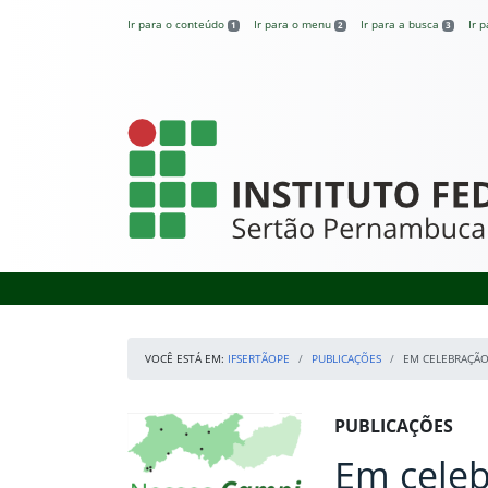
Pular para o conteúdo
Ir para o conteúdo
Ir para o menu
Ir para a busca
Ir 
1
2
3
IFSertãoPE
VOCÊ ESTÁ EM:
IFSERTÃOPE
PUBLICAÇÕES
EM CELEBRAÇÃO
Início da navegação
Mapa Campi
Início do conteúdo
PUBLICAÇÕES
Em celeb