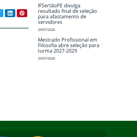
IFSertãoPE divulga
resultado final de seleção
book
Twitter
LinkedIn
Pinterest
ar conteúdo:
para afastamento de
servidores
20/07/2026
Mestrado Profissional em
Filosofia abre seleção para
turma 2027-2029
20/07/2026