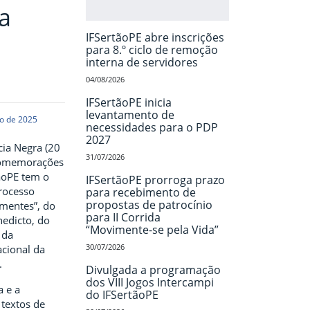
a
IFSertãoPE abre inscrições
para 8.º ciclo de remoção
interna de servidores
04/08/2026
IFSertãoPE inicia
levantamento de
o de 2025
necessidades para o PDP
2027
cia Negra (20
31/07/2026
comemorações
tãoPE tem o
IFSertãoPE prorroga prazo
processo
para recebimento de
propostas de patrocínio
 mentes”, do
para II Corrida
nedicto, do
“Movimente-se pela Vida”
 da
30/07/2026
acional da
.
Divulgada a programação
dos VIII Jogos Intercampi
a e a
do IFSertãoPE
 textos de