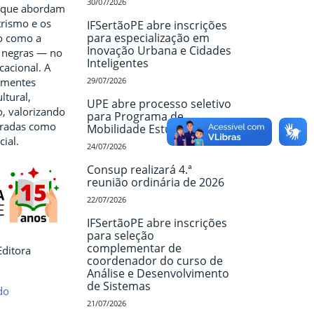
30/07/2026
s que abordam
trismo e os
IFSertãoPE abre inscrições
para especialização em
o como a
Inovação Urbana e Cidades
s negras — no
Inteligentes
ucacional. A
s mentes
29/07/2026
ltural,
UPE abre processo seletivo
o, valorizando
para Programa de
tradas como
Mobilidade Estudantil
ial.
24/07/2026
Consup realizará 4.ª
reunião ordinária de 2026
22/07/2026
IFSertãoPE abre inscrições
para seleção
complementar de
Editora
coordenador do curso de
Análise e Desenvolvimento
de Sistemas
do
21/07/2026