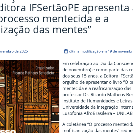
ditora IFSertãoPE apresenta 
processo mentecida e a
nização das mentes”
novembro de 2025
última modificação em 19 de novembr
Em celebração ao Dia da Consciên
de novembro) e como parte das 
dos seus 15 anos, a Editora IFSer
orgulho de apresentar o livro “O 
mentecida e a reafricanização das
professor Dr. Ricardo Matheus Be
Instituto de Humanidades e Letras
Universidade da Integração Intern
Lusofonia AfroBrasileira – UNILAB
A coletânea “O processo mentecid
reafricanização das mentes” reúne