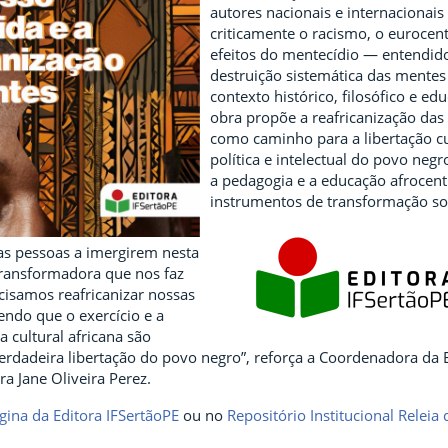
autores nacionais e internacionai
criticamente o racismo, o eurocen
efeitos do mentecídio — entendid
destruição sistemática das mente
contexto histórico, filosófico e ed
obra propõe a reafricanização da
como caminho para a libertação cu
política e intelectual do povo negr
a pedagogia e a educação afrocen
instrumentos de transformação soc
s pessoas a imergirem nesta
 transformadora que nos faz
ecisamos reafricanizar nossas
ndo que o exercício e a
 cultural africana são
erdadeira libertação do povo negro”, reforça a Coordenadora da 
ra Jane Oliveira Perez.
gina da Editora IFSertãoPE
ou no
Repositório Institucional Releia 