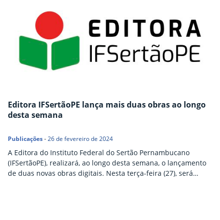
parceria com a Associação Brasileira de Pesquisadoras/es
Negras/os, através do XII Congresso Brasileiro de…
Editora IFSertãoPE lança mais duas obras ao longo
desta semana
Publicações
-
26 de fevereiro de 2024
A Editora do Instituto Federal do Sertão Pernambucano
(IFSertãoPE), realizará, ao longo desta semana, o lançamento
de duas novas obras digitais. Nesta terça-feira (27), será
lançada, em evento aberto ao público em geral e transmitido
ao vivo pelo canal do Youtube IFSertãoPE TV Oficial, com início
às 19h, a obra “Infâncias, Educação infantil e relações étnico-
raciais: possibilidades e desafios nos…