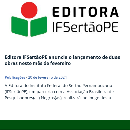
Editora IFSertãoPE anuncia o lançamento de duas
obras neste mês de fevereiro
Publicações
-
20 de fevereiro de 2024
A Editora do Instituto Federal do Sertão Pernambucano
(IFSertãoPE), em parceria com a Associação Brasileira de
Pesquisadores(as) Negros(as), realizará, ao longo desta
semana, o lançamento de duas novas obras digitais sob a sua
chancela. Nesta primeira edição do Webinário PublicAção
2024, evento promovido pela Editora IFSertãoPE, serão
Início do rodapé
Fim do conteúdo
lançados dois livros digitais escritos e organizados por
docentes e pesquisadores da instituição, que tiveram os seus