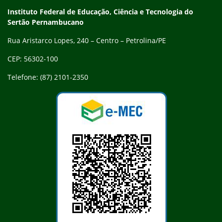
trabalhos apresentados e reconhecidos no XII Congresso de
Endereço
Instituto Federal de Educação, Ciência e Tecnologia do
Pesquisadores e Pesquisadoras Negras e Negros (Copene).
Sertão Pernambucano
Rua Aristarco Lopes, 240 – Centro – Petrolina/PE
CEP: 56302-100
Telefone: (87) 2101-2350