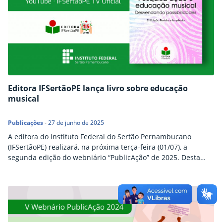
Editora IFSertãoPE lança livro sobre educação
musical
Publicações
-
27 de junho de 2025
A editora do Instituto Federal do Sertão Pernambucano
(IFSertãoPE) realizará, na próxima terça-feira (01/07), a
segunda edição do webniário “PublicAção” de 2025. Desta
vez, o evento marcará o lançamento da obra “Pesquisa-ação e
educação musical: desvendando possibilidades”. O webniário
será transmitido através do canal oficial do IFSertãoPE no
YouTube, a partir das 19h. Compartilhar conteúdo: Facebook
Twitter LinkedIn Pinterest WhatsApp