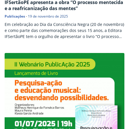
IFSertãoPE apresenta a obra “O processo mentecida
e a reafricanização das mentes”
Publicações
-
19 de novembro de 2025
Em celebração ao Dia da Consciência Negra (20 de novembro)
e como parte das comemorações dos seus 15 anos, a Editora
IFSertãoPE tem o orgulho de apresentar o livro “O processo
mentecida e a reafricanização das mentes”, do professor Dr.
Ricardo Matheus Benedicto, do Instituto de Humanidades e
Letras da Universidade da Integração Internacional da
Lusofonia AfroBrasileira – UNILAB. A…