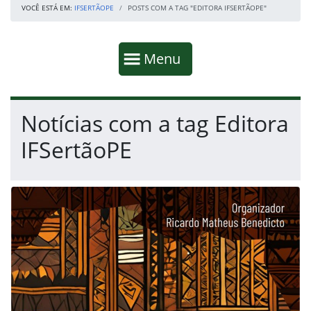
VOCÊ ESTÁ EM:
IFSERTÃOPE
POSTS COM A TAG "EDITORA IFSERTÃOPE"
Início da navegação
Mostrar
Menu
Fim da navegação
Início do conteúdo
Notícias com a tag Editora
IFSertãoPE