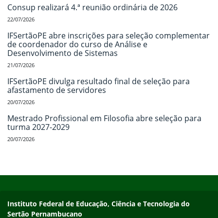
Consup realizará 4.ª reunião ordinária de 2026
22/07/2026
IFSertãoPE abre inscrições para seleção complementar
de coordenador do curso de Análise e
Desenvolvimento de Sistemas
21/07/2026
IFSertãoPE divulga resultado final de seleção para
afastamento de servidores
20/07/2026
Mestrado Profissional em Filosofia abre seleção para
turma 2027-2029
20/07/2026
Início do rodapé
Fim do conteúdo
Endereço
Instituto Federal de Educação, Ciência e Tecnologia do
Sertão Pernambucano