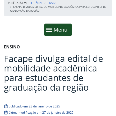
VOCÊ ESTÁ EM:
IFSERTÃOPE
ENSINO
FACAPE DIVULGA EDITAL DE MOBILIDADE ACADÊMICA PARA ESTUDANTES DE
GRADUAÇÃO DA REGIÃO
Início da navegação
Mostrar
Menu
Fim da navegação
Início do conteúdo
ENSINO
Facape divulga edital de
mobilidade acadêmica
para estudantes de
graduação da região
publicado em 23 de janeiro de 2025
última modificação em 27 de janeiro de 2025