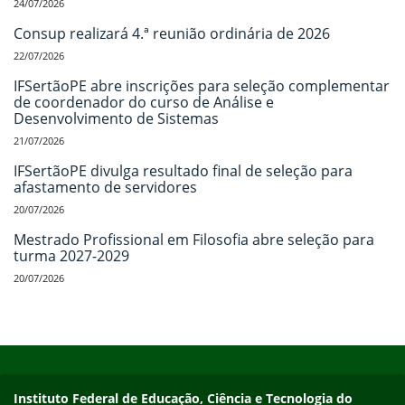
24/07/2026
Consup realizará 4.ª reunião ordinária de 2026
22/07/2026
IFSertãoPE abre inscrições para seleção complementar
de coordenador do curso de Análise e
Desenvolvimento de Sistemas
21/07/2026
IFSertãoPE divulga resultado final de seleção para
afastamento de servidores
20/07/2026
Mestrado Profissional em Filosofia abre seleção para
turma 2027-2029
20/07/2026
Início do rodapé
Fim do conteúdo
Endereço
Instituto Federal de Educação, Ciência e Tecnologia do