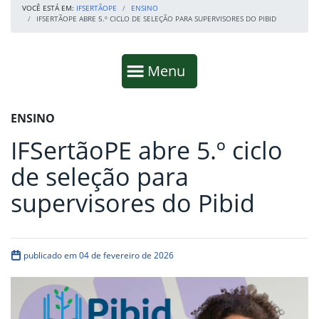
VOCÊ ESTÁ EM:
IFSERTÃOPE
ENSINO
IFSERTÃOPE ABRE 5.º CICLO DE SELEÇÃO PARA SUPERVISORES DO PIBID
Início da navegação
Mostrar
Menu
Fim da navegação
Início do conteúdo
ENSINO
IFSertãoPE abre 5.º ciclo
de seleção para
supervisores do Pibid
publicado em 04 de fevereiro de 2026