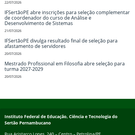
22/07/2026
IFSertãoPE abre inscrições para seleção complementar
de coordenador do curso de Análise e
Desenvolvimento de Sistemas
21/07/2026
IFSertãoPE divulga resultado final de seleção para
afastamento de servidores
20/07/2026
Mestrado Profissional em Filosofia abre seleção para
turma 2027-2029
20/07/2026
Início do rodapé
Fim do conteúdo
Endereço
Instituto Federal de Educação, Ciência e Tecnologia do
Sertão Pernambucano
Rua Aristarco Lopes, 240 – Centro – Petrolina/PE