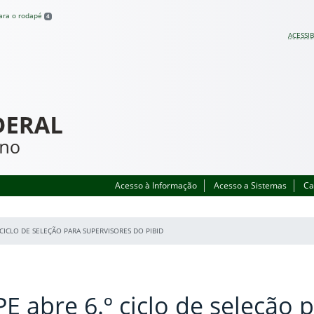
para o rodapé
4
ACESSIB
Acesso à Informação
Acesso a Sistemas
Ca
 CICLO DE SELEÇÃO PARA SUPERVISORES DO PIBID
E abre 6.º ciclo de seleção 