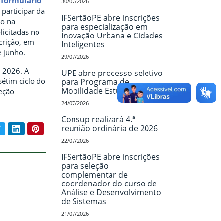
o
formulário
30/07/2026
a participar da
IFSertãoPE abre inscrições
io na
para especialização em
licitadas no
Inovação Urbana e Cidades
crição, em
Inteligentes
e junho.
29/07/2026
e 2026. A
UPE abre processo seletivo
étim ciclo do
para Programa de
Mobilidade Estudantil
seção
24/07/2026
Consup realizará 4.ª
book
Twitter
LinkedIn
Pinterest
reunião ordinária de 2026
ar conteúdo:
22/07/2026
IFSertãoPE abre inscrições
para seleção
complementar de
coordenador do curso de
Análise e Desenvolvimento
de Sistemas
21/07/2026