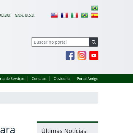
ILIDADE
MAPA DO SITE
Facebook
Instagram
Youtube
rta de Serviços
Contatos
Ouvidoria
Portal Antigo
para
Últimas Notícias