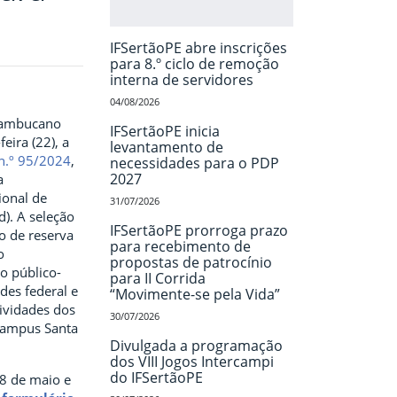
IFSertãoPE abre inscrições
para 8.º ciclo de remoção
interna de servidores
04/08/2026
rnambucano
IFSertãoPE inicia
eira (22), a
levantamento de
 n.º 95/2024
,
necessidades para o PDP
2027
a
ional de
31/07/2026
d). A seleção
IFSertãoPE prorroga prazo
o de reserva
para recebimento de
o
propostas de patrocínio
o público-
para II Corrida
des federal e
“Movimente-se pela Vida”
tividades dos
30/07/2026
campus Santa
Divulgada a programação
dos VIII Jogos Intercampi
do IFSertãoPE
28 de maio e