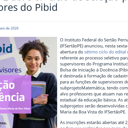
ores do Pibid
aio de 2026
O Instituto Federal do Sertão Pe
(IFSertãoPE) anunciou, nesta sexta-f
abertura do
sétimo ciclo do edital
referente ao processo seletivo par
supervisores do Programa Instituc
Bolsa de Iniciação à Docência (Pibi
é destinada à formação de cadastr
para as funções de supervisores d
subprojetoMatemática, tendo com
alvo professores que atuam nas re
estadual da educação básica. As a
subprojetos serão desenvolvidas 
Maria da Boa Vista do IFSertãoPE.
As inscrições estarão abertas até 