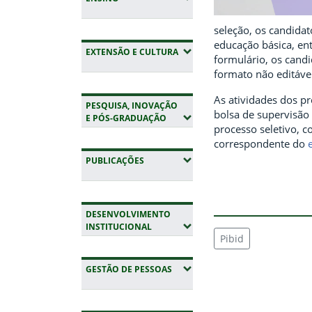
seleção, os candida
educação básica, ent
(EXPANDIR SUBMENUS)
EXTENSÃO E CULTURA
formulário, os cand
formato não editável
As atividades dos pr
PESQUISA, INOVAÇÃO
bolsa de supervisão
(EXPANDIR SUBMENUS)
E PÓS-GRADUAÇÃO
processo seletivo, 
correspondente do
(EXPANDIR SUBMENUS)
PUBLICAÇÕES
DESENVOLVIMENTO
(EXPANDIR SUBMENUS)
INSTITUCIONAL
Pibid
(EXPANDIR SUBMENUS)
GESTÃO DE PESSOAS