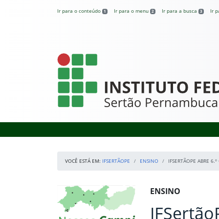
Pular para o conteúdo
Ir para o conteúdo
Ir para o menu
Ir para a busca
Ir 
1
2
3
IFSertãoPE
VOCÊ ESTÁ EM:
IFSERTÃOPE
ENSINO
IFSERTÃOPE ABRE 6.º
Início da navegação
Mapa Campi
Início do conteúdo
ENSINO
IFSertãoP