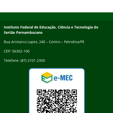
Início do rodapé
Fim do conteúdo
Endereço
Instituto Federal de Educação, Ciência e Tecnologia do
Sertão Pernambucano
Rua Aristarco Lopes, 240 – Centro – Petrolina/PE
CEP: 56302-100
Telefone: (87) 2101-2350