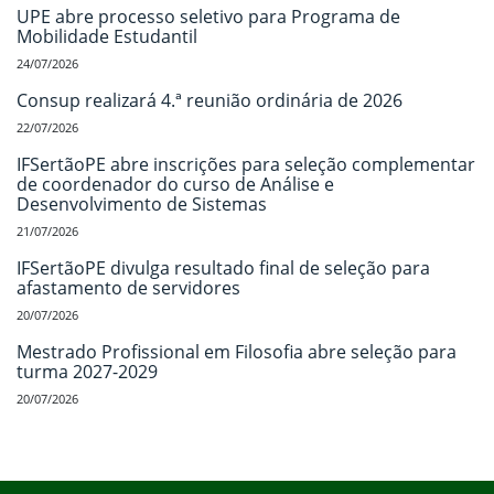
UPE abre processo seletivo para Programa de
Mobilidade Estudantil
24/07/2026
Consup realizará 4.ª reunião ordinária de 2026
22/07/2026
IFSertãoPE abre inscrições para seleção complementar
de coordenador do curso de Análise e
Desenvolvimento de Sistemas
21/07/2026
IFSertãoPE divulga resultado final de seleção para
afastamento de servidores
20/07/2026
Mestrado Profissional em Filosofia abre seleção para
turma 2027-2029
20/07/2026
Início do rodapé
Fim do conteúdo