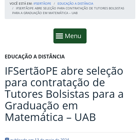
VOCÊ ESTÁ EM:
IFSERTÃOPE
EDUCAÇÃO A DISTÂNCIA
IFSERTÃOPE ABRE SELEÇÃO PARA CONTRATAÇÃO DE TUTORES BOLSISTAS
PARA A GRADUAÇÃO EM MATEMÁTICA – UAB
Início da navegação
Mostrar
Menu
Fim da navegação
Início do conteúdo
EDUCAÇÃO A DISTÂNCIA
IFSertãoPE abre seleção
para contratação de
Tutores Bolsistas para a
Graduação em
Matemática – UAB
publicado em 13 de maio de 2024