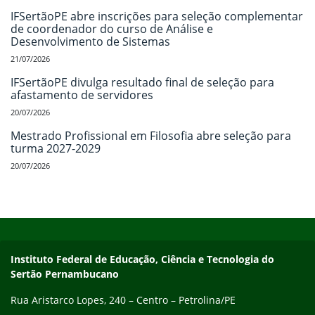
IFSertãoPE abre inscrições para seleção complementar
de coordenador do curso de Análise e
Desenvolvimento de Sistemas
21/07/2026
IFSertãoPE divulga resultado final de seleção para
afastamento de servidores
20/07/2026
Mestrado Profissional em Filosofia abre seleção para
turma 2027-2029
20/07/2026
Início do rodapé
Fim do conteúdo
Endereço
Instituto Federal de Educação, Ciência e Tecnologia do
Sertão Pernambucano
Rua Aristarco Lopes, 240 – Centro – Petrolina/PE