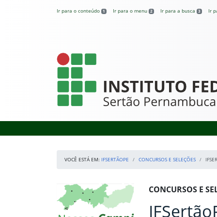
Pular para o conteúdo
Ir para o conteúdo
Ir para o menu
Ir para a busca
Ir 
1
2
3
IFSertãoPE
VOCÊ ESTÁ EM:
IFSERTÃOPE
CONCURSOS E SELEÇÕES
IFSE
Início da navegação
Mapa Campi
Início do conteúdo
CONCURSOS E SE
IFSertão