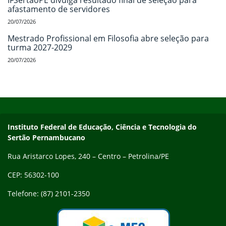
afastamento de servidores
20/07/2026
Mestrado Profissional em Filosofia abre seleção para
turma 2027-2029
20/07/2026
Início do rodapé
Fim do conteúdo
Endereço
Instituto Federal de Educação, Ciência e Tecnologia do
Sertão Pernambucano
Rua Aristarco Lopes, 240 – Centro – Petrolina/PE
CEP: 56302-100
Telefone: (87) 2101-2350