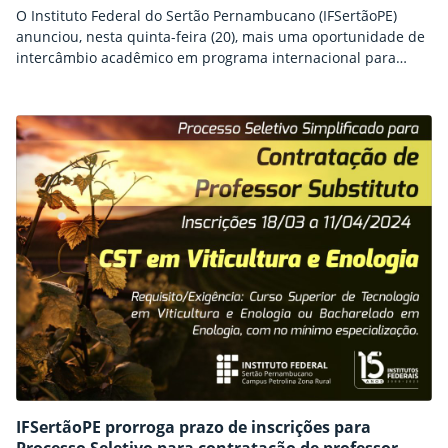
O Instituto Federal do Sertão Pernambucano (IFSertãoPE)
anunciou, nesta quinta-feira (20), mais uma oportunidade de
intercâmbio acadêmico em programa internacional para
estudantes da instituição. Por meio do edital n.º 24/2025, a
instituição irá selecionar até cinco estudantes – dentre os
quais, três do curso de Tecnologia em Viticultura e Enologia e
dois do Bacharelado em Agronomia, do campus Petrolina
Zona…
IFSertãoPE prorroga prazo de inscrições para
Processo Seletivo para contratação de professor