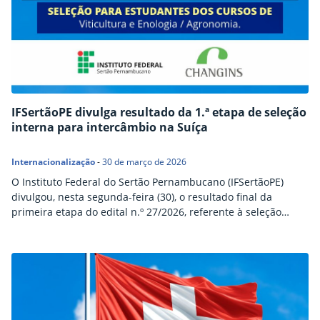
IFSertãoPE divulga resultado da 1.ª etapa de seleção
interna para intercâmbio na Suíça
Internacionalização
-
30 de março de 2026
O Instituto Federal do Sertão Pernambucano (IFSertãoPE)
divulgou, nesta segunda-feira (30), o resultado final da
primeira etapa do edital n.º 27/2026, referente à seleção
interna de estudantes para participação no programa
internacional Summer University 2026, na Universidade de
Changins, localizada na Suíça. Compartilhar conteúdo:
Facebook Twitter LinkedIn Pinterest WhatsApp