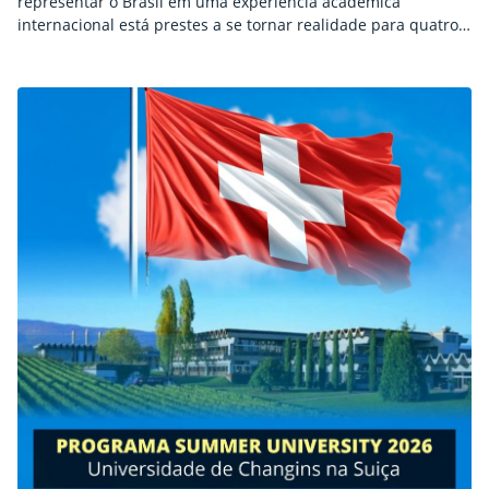
representar o Brasil em uma experiência acadêmica
internacional está prestes a se tornar realidade para quatro
estudantes do campus Petrolina Zona Rural do IFSertãoPE. No
próximo dia 27 de junho, Thayssa Keury da Conceição Lima,
Talik Cauê Neres de Lima, Rosana Yuki Takakura e Camila
Kaori Ito embarcam para a Europa…