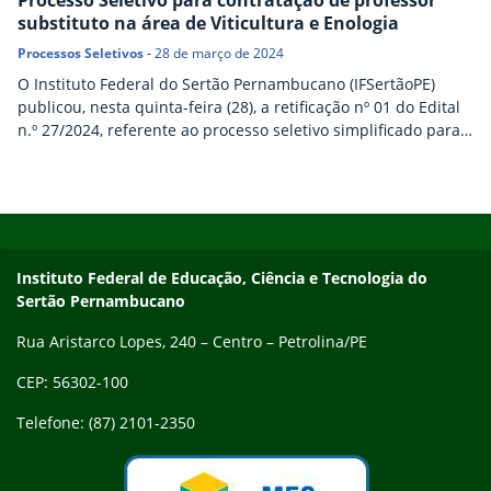
substituto na área de Viticultura e Enologia
Processos Seletivos
-
28 de março de 2024
O Instituto Federal do Sertão Pernambucano (IFSertãoPE)
publicou, nesta quinta-feira (28), a retificação nº 01 do Edital
n.º 27/2024, referente ao processo seletivo simplificado para a
contratação de Professor Substituto na área de Viticultura e
Enologia, para atuação no campus Petrolina Zona Rural. A
retificação altera o cronograma do edital. Os interessados em
Início do rodapé
Fim do conteúdo
participar da seleção devem preencher a ficha de…
Endereço
Instituto Federal de Educação, Ciência e Tecnologia do
Sertão Pernambucano
Rua Aristarco Lopes, 240 – Centro – Petrolina/PE
CEP: 56302-100
Telefone: (87) 2101-2350