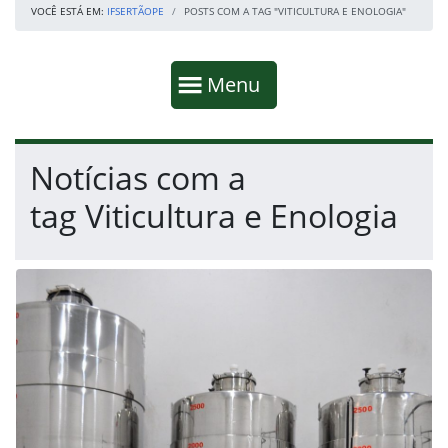
VOCÊ ESTÁ EM:
IFSERTÃOPE
POSTS COM A TAG "VITICULTURA E ENOLOGIA"
Início da navegação
Mostrar
Menu
Fim da navegação
Início do conteúdo
Notícias com a
tag Viticultura e Enologia