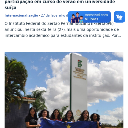
participação em curso de verão em universidade
suíça
Internacionalização
-
27 de fevereiro de 2026
O Instituto Federal do Sertão Pernambucano (IFSertãoPE)
anunciou, nesta sexta-feira (27), mais uma oportunidade de
intercâmbio acadêmico para estudantes da instituição. Por
meio do edital n.º 27/2026, a instituição irá selecionar até
quatro estudantes – sendo dois do curso de Tecnologia em
Viticultura e Enologia e dois do Bacharelado em Agronomia,
do campus Petrolina Zona Rural – para participação no…