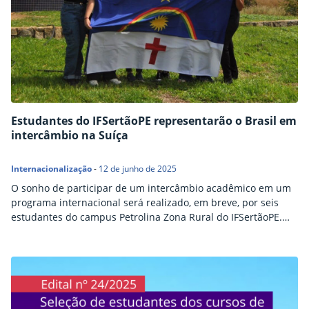
Estudantes do IFSertãoPE representarão o Brasil em
intercâmbio na Suíça
Internacionalização
-
12 de junho de 2025
O sonho de participar de um intercâmbio acadêmico em um
programa internacional será realizado, em breve, por seis
estudantes do campus Petrolina Zona Rural do IFSertãoPE.
Nathaly de Castro, Iasmim Vieira, Maria Tainara Resende,
Viviane Quintas, Taires Evangelista e Sabrina Brito foram
aprovadas em seleção interna e serão as representantes
brasileiras no Summer University 2025, organizado pela
Escola Superior de…