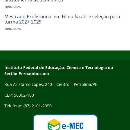
20/07/2026
Mestrado Profissional em Filosofia abre seleção para
turma 2027-2029
20/07/2026
Início do rodapé
Fim do conteúdo
Endereço
Instituto Federal de Educação, Ciência e Tecnologia do
Sertão Pernambucano
Rua Aristarco Lopes, 240 – Centro – Petrolina/PE
CEP: 56302-100
Telefone: (87) 2101-2350