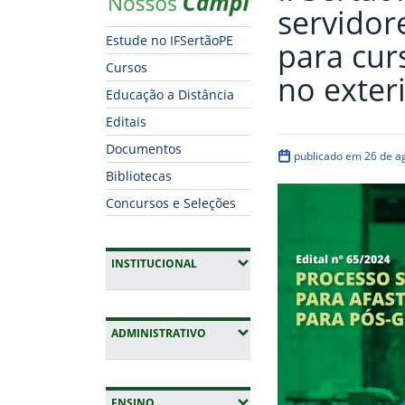
servidor
Estude no IFSertãoPE
para cur
Cursos
no exter
Educação a Distância
Editais
Documentos
publicado em 26 de a
Bibliotecas
Concursos e Seleções
(EXPANDIR SUBMENUS)
INSTITUCIONAL
(EXPANDIR SUBMENUS)
ADMINISTRATIVO
(EXPANDIR SUBMENUS)
ENSINO