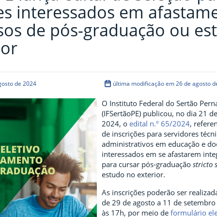
es interessados em afastam
sos de pós-graduação ou es
ior
gosto de 2024
última modificação em 26 de agosto d
O Instituto Federal do Sertão Pe
(IFSertãoPE) publicou, no dia 21 d
2024, o
edital n.º 65/2024
, refere
de inscrições para servidores técni
administrativos em educação e do
interessados em se afastarem int
para cursar pós-graduação
stricto
estudo no exterior.
As inscrições poderão ser realiza
de 29 de agosto a 11 de setembro
às 17h, por meio de
formulário el