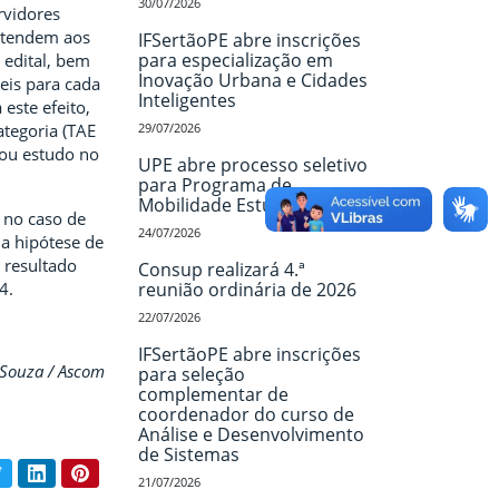
30/07/2026
rvidores
 atendem aos
IFSertãoPE abre inscrições
para especialização em
 edital, bem
Inovação Urbana e Cidades
eis para cada
Inteligentes
este efeito,
ategoria (TAE
29/07/2026
 ou estudo no
UPE abre processo seletivo
para Programa de
Mobilidade Estudantil
 no caso de
24/07/2026
a hipótese de
 resultado
Consup realizará 4.ª
4.
reunião ordinária de 2026
22/07/2026
IFSertãoPE abre inscrições
o Souza / Ascom
para seleção
complementar de
coordenador do curso de
Análise e Desenvolvimento
de Sistemas
book
Twitter
LinkedIn
Pinterest
ar conteúdo:
21/07/2026