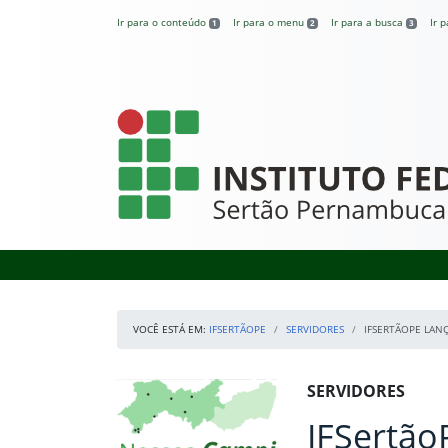
Pular para o conteúdo
Ir para o conteúdo
Ir para o menu
Ir para a busca
Ir 
1
2
3
IFSertãoPE
VOCÊ ESTÁ EM:
IFSERTÃOPE
SERVIDORES
IFSERTÃOPE LAN
Início da navegação
Mapa Campi
Início do conteúdo
SERVIDORES
IFSertão