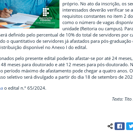
próprio. No ato da inscrição, os se
interessados deverão verificar se
requisitos constantes no item 2 do
como o número de vagas disponív
unidade (Reitoria ou campus). Para 
rá definido pelo percentual de 10% do total de servidores por c
ado o quantitativo de servidores já afastados para pós-graduação
istribuição disponível no Anexo I do edital.
onados pelo presente edital poderão afastar-se por até 24 meses,
 48 meses para doutorado e até 12 meses para pós-doutorado. N
, o período máximo de afastamento pode chegar a quatro anos. O
so seletivo será divulgado a partir do dia 18 de setembro de 202
na
o edital n.º 65/2024.
Texto: Tit
Face
Compartilh