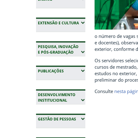
(EXPANDIR SUBMENUS)
EXTENSÃO E CULTURA
o número de vagas se
e docentes), observ
PESQUISA, INOVAÇÃO
exterior, conforme d
(EXPANDIR SUBMENUS)
E PÓS-GRADUAÇÃO
Os servidores seleci
cursos de mestrado,
(EXPANDIR SUBMENUS)
PUBLICAÇÕES
estudos no exterior
preliminar do proces
Consulte
nesta pági
DESENVOLVIMENTO
(EXPANDIR SUBMENUS)
INSTITUCIONAL
(EXPANDIR SUBMENUS)
GESTÃO DE PESSOAS