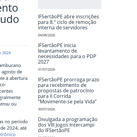
ento
tudo
IFSertãoPE abre inscrições
para 8.º ciclo de remoção
interna de servidores
04/08/2026
IFSertãoPE inicia
levantamento de
e 2024
necessidades para o PDP
2027
rnambucano
31/07/2026
e agosto de
nte à abertura
IFSertãoPE prorroga prazo
co-
para recebimento de
propostas de patrocínio
centes
para II Corrida
egralmente
“Movimente-se pela Vida”
 sensu
ou
30/07/2026
Divulgada a programação
das no período
dos VIII Jogos Intercampi
 de 2024, até
do IFSertãoPE
etrônico