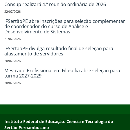
Consup realizará 4.ª reunião ordinária de 2026
22/07/2026
IFSertãoPE abre inscrições para seleção complementar
de coordenador do curso de Análise e
Desenvolvimento de Sistemas
21/07/2026
IFSertãoPE divulga resultado final de seleção para
afastamento de servidores
20/07/2026
Mestrado Profissional em Filosofia abre seleção para
turma 2027-2029
20/07/2026
Início do rodapé
Fim do conteúdo
Endereço
Instituto Federal de Educação, Ciência e Tecnologia do
Sertão Pernambucano