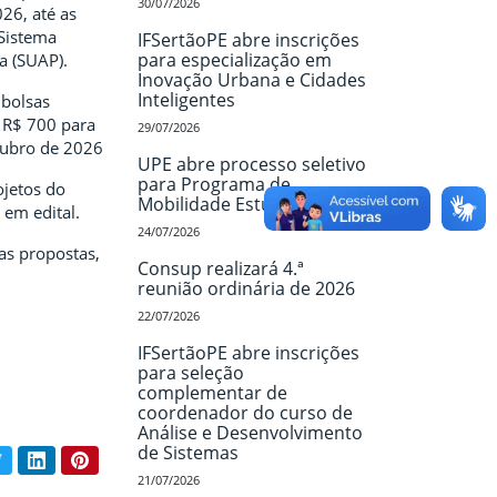
30/07/2026
26, até as
Sistema
IFSertãoPE abre inscrições
para especialização em
a (SUAP).
Inovação Urbana e Cidades
Inteligentes
 bolsas
e R$ 700 para
29/07/2026
tubro de 2026
UPE abre processo seletivo
para Programa de
ojetos do
Mobilidade Estudantil
 em edital.
24/07/2026
as propostas,
Consup realizará 4.ª
reunião ordinária de 2026
22/07/2026
IFSertãoPE abre inscrições
para seleção
complementar de
coordenador do curso de
Análise e Desenvolvimento
de Sistemas
book
Twitter
LinkedIn
Pinterest
ar conteúdo:
21/07/2026