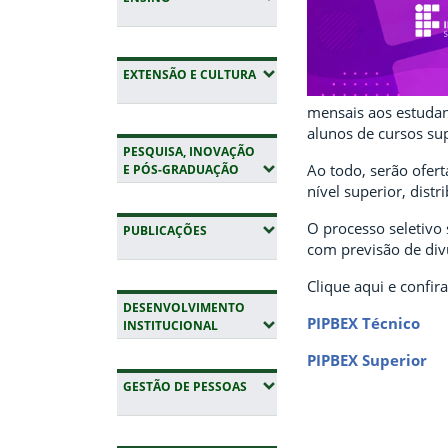
(EXPANDIR SUBMENUS)
EXTENSÃO E CULTURA
mensais aos estudan
alunos de cursos su
PESQUISA, INOVAÇÃO
(EXPANDIR SUBMENUS)
Ao todo, serão ofert
E PÓS-GRADUAÇÃO
nível superior, distr
O processo seletivo 
(EXPANDIR SUBMENUS)
PUBLICAÇÕES
com previsão de divu
Clique aqui e confira
DESENVOLVIMENTO
PIPBEX Técnico
(EXPANDIR SUBMENUS)
INSTITUCIONAL
PIPBEX Superior
(EXPANDIR SUBMENUS)
GESTÃO DE PESSOAS