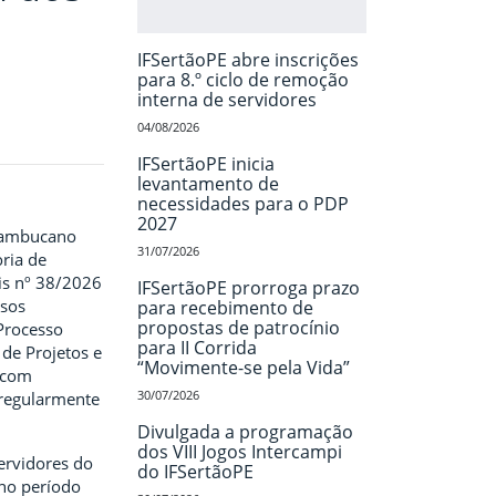
IFSertãoPE abre inscrições
para 8.º ciclo de remoção
interna de servidores
04/08/2026
IFSertãoPE inicia
levantamento de
necessidades para o PDP
2027
rnambucano
31/07/2026
oria de
ais nº 38/2026
IFSertãoPE prorroga prazo
rsos
para recebimento de
propostas de patrocínio
Processo
para II Corrida
 de Projetos e
“Movimente-se pela Vida”
 com
30/07/2026
 regularmente
Divulgada a programação
dos VIII Jogos Intercampi
ervidores do
do IFSertãoPE
 no período