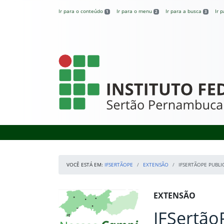
Pular para o conteúdo
Ir para o conteúdo
Ir para o menu
Ir para a busca
Ir 
1
2
3
IFSertãoPE
VOCÊ ESTÁ EM:
IFSERTÃOPE
EXTENSÃO
IFSERTÃOPE PUBLI
Início da navegação
Mapa Campi
Início do conteúdo
EXTENSÃO
IFSertão