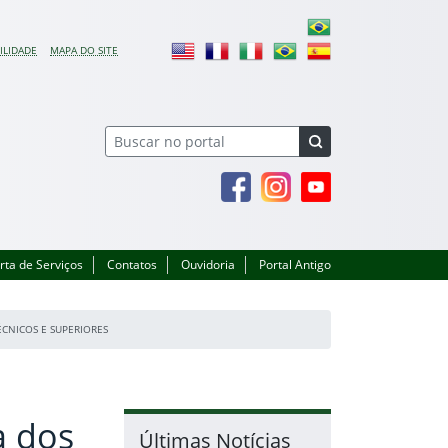
ILIDADE
MAPA DO SITE
Facebook
Instagram
Youtube
rta de Serviços
Contatos
Ouvidoria
Portal Antigo
ÉCNICOS E SUPERIORES
a dos
Últimas Notícias