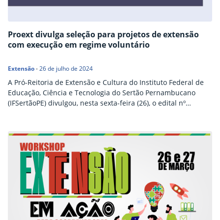
Proext divulga seleção para projetos de extensão
com execução em regime voluntário
Extensão
-
26 de julho de 2024
A Pró-Reitoria de Extensão e Cultura do Instituto Federal de
Educação, Ciência e Tecnologia do Sertão Pernambucano
(IFSertãoPE) divulgou, nesta sexta-feira (26), o edital nº
50/2024, referente ao processo seletivo para submissão de
projetos no regime voluntário do Programa Institucional de
Projetos e Bolsas de Extensão (Pipbex) As propostas deverão
ser submetidas exclusivamente através do Sistema Unificado
da Administração Pública…