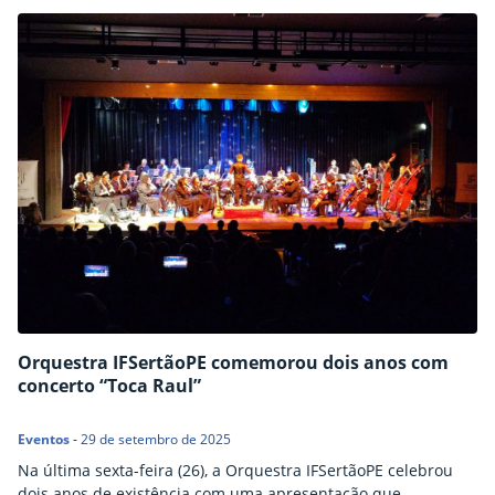
com concessão de bolsas a estudantes regularmente
matriculados na instituição. As submissões de propostas por
servidores do…
Orquestra IFSertãoPE comemorou dois anos com
concerto “Toca Raul”
Eventos
-
29 de setembro de 2025
Na última sexta-feira (26), a Orquestra IFSertãoPE celebrou
dois anos de existência com uma apresentação que