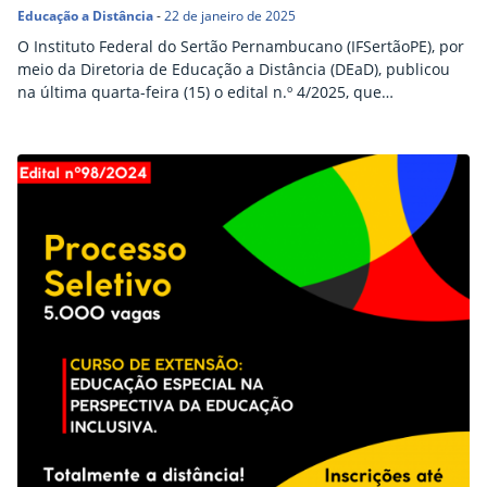
Educação a Distância
-
22 de janeiro de 2025
O Instituto Federal do Sertão Pernambucano (IFSertãoPE), por
meio da Diretoria de Educação a Distância (DEaD), publicou
na última quarta-feira (15) o edital n.º 4/2025, que
regulamento o segundo processo seletivo para cadastro
reserva de tutores no curso de extensão “Educação Especial
na Perspectiva da Educação Inclusiva”. O curso é oferecido
em parceria com o Programa Universidade Aberta do Brasil…