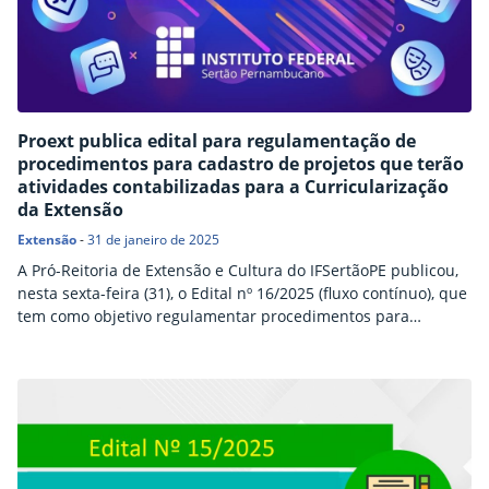
Proext publica edital para regulamentação de
procedimentos para cadastro de projetos que terão
atividades contabilizadas para a Curricularização
da Extensão
Extensão
-
31 de janeiro de 2025
A Pró-Reitoria de Extensão e Cultura do IFSertãoPE publicou,
nesta sexta-feira (31), o Edital nº 16/2025 (fluxo contínuo), que
tem como objetivo regulamentar procedimentos para
cadastro de projetos que terão atividades contabilizadas para
a Curricularização da Extensão nos cursos superiores, no
Sistema Unificado de Administração Pública (SUAP). A
submissão de projetos poderá ser realizada a partir de cinco
de fevereiro…