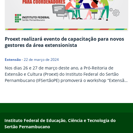
Proext realizará evento de capacitação para novos
gestores da área extensionista
Extensão
-
22 de março de 2024
Nos dias 26 e 27 de março deste ano, a Pró-Reitoria de
Extensão e Cultura (Proext) do Instituto Federal do Sertão
Pernambucano (IFSertãoPE) promoverá o workshop “Extensão
em Ação”, tendo como público-alvo os novos coordenadores e
coordenadoras de Extensão de todos os campi da instituição.
Durante a capacitação, os gestores recém-nomeados serão
Início do rodapé
Fim do conteúdo
orientados sobre as dimensões operativas da Extensão e…
Endereço
Instituto Federal de Educação, Ciência e Tecnologia do
Sertão Pernambucano