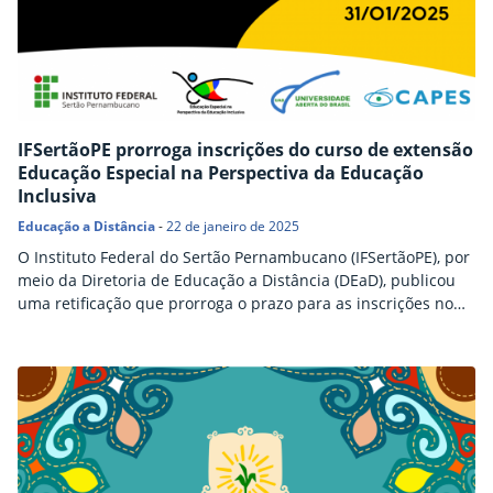
IFSertãoPE prorroga inscrições do curso de extensão
Educação Especial na Perspectiva da Educação
Inclusiva
Educação a Distância
-
22 de janeiro de 2025
O Instituto Federal do Sertão Pernambucano (IFSertãoPE), por
meio da Diretoria de Educação a Distância (DEaD), publicou
uma retificação que prorroga o prazo para as inscrições no
curso de extensão “Educação Especial na Perspectiva da
Educação Inclusiva” até o dia 31 de janeiro. O curso, gratuito
e oferecido na modalidade a distância, é realizado em
parceria com o programa Universidade…