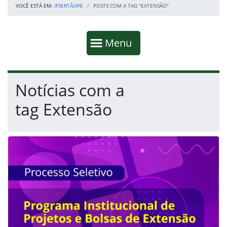
VOCÊ ESTÁ EM:
IFSERTÃOPE
POSTS COM A TAG "EXTENSÃO"
Início da navegação
Mostrar
Menu
Fim da navegação
Início do conteúdo
Notícias com a
tag Extensão